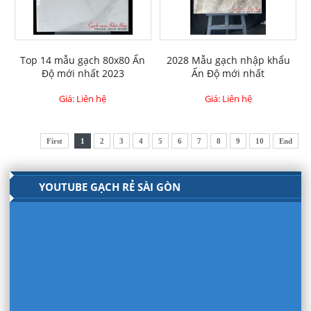
Top 14 mẫu gạch 80x80 Ấn
2028 Mẫu gạch nhập khẩu
Độ mới nhất 2023
Ấn Độ mới nhất
Giá: Liên hệ
Giá: Liên hệ
First
1
2
3
4
5
6
7
8
9
10
End
YOUTUBE GẠCH RẺ SÀI GÒN