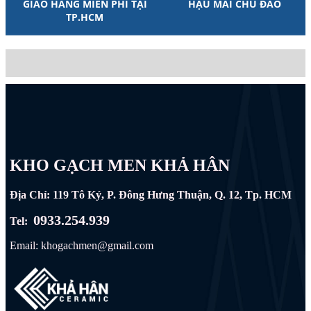
GIAO HÀNG MIỄN PHÍ TẠI
HẬU MÃI CHU ĐÁO
TP.HCM
KHO GẠCH MEN KHẢ HÂN
Địa Chỉ: 119 Tô Ký, P. Đông Hưng Thuận, Q. 12, Tp. HCM
0933.254.939
Tel:
Email: khogachmen@gmail.com