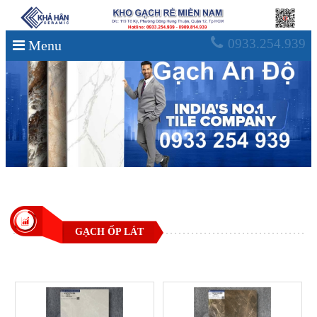
0933.254.939
Menu
GẠCH ỐP LÁT