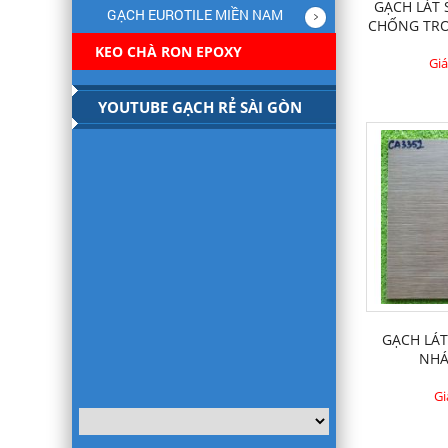
GẠCH LÁT
GẠCH EUROTILE MIỀN NAM
CHỐNG TR
KEO CHÀ RON EPOXY
Giá
YOUTUBE GẠCH RẺ SÀI GÒN
GẠCH LÁ
NHA
Gi