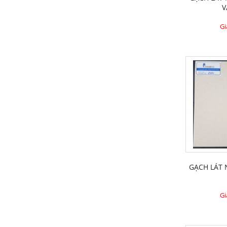
V
Gi
GẠCH LÁT
Gi