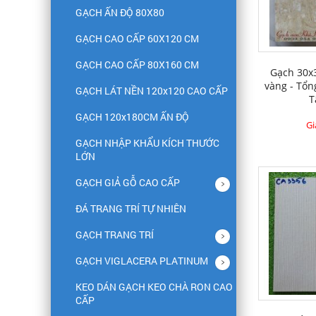
GẠCH ẤN ĐỘ 80X80
GẠCH CAO CẤP 60X120 CM
GẠCH CAO CẤP 80X160 CM
Gạch 30x
vàng - Tổn
GẠCH LÁT NỀN 120x120 CAO CẤP
T
GẠCH 120x180CM ẤN ĐỘ
Gi
GẠCH NHẬP KHẨU KÍCH THƯỚC
LỚN
GẠCH GIẢ GỖ CAO CẤP
ĐÁ TRANG TRÍ TỰ NHIÊN
GẠCH TRANG TRÍ
GẠCH VIGLACERA PLATINUM
KEO DÁN GẠCH KEO CHÀ RON CAO
CẤP