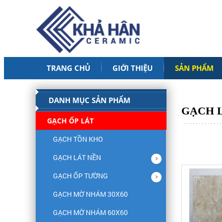
TRANG CHỦ
GIỚI THIỆU
SẢN PHẨM
DANH MỤC SẢN PHẨM
GẠCH L
GẠCH ỐP LÁT
GẠCH TỒN KHO
GẠCH LÁT NỀN
GẠCH ỐP TƯỜNG
GẠCH MỜ NHÁM 30X60
GẠCH MỜ NHÁM 60X60