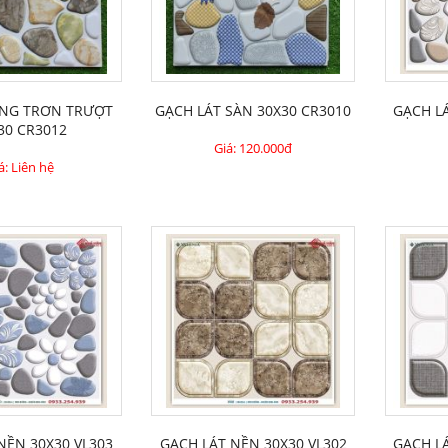
́NG TRƠN TRƯỢT
GẠCH LÁT SÀN 30X30 CR3010
GẠCH L
30 CR3012
Giá:
120.000đ
á: Liên hệ
 NỀN 30X30 VL303
GẠCH LÁT NỀN 30X30 VL302
GẠCH L