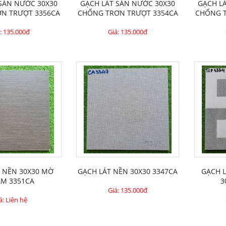
 SÀN NƯỚC 30X30
GẠCH LÁT SÀN NƯỚC 30X30
GẠCH L
ƠN TRƯỢT 3356CA
CHỐNG TRƠN TRƯỢT 3354CA
CHỐNG 
:
135.000đ
Giá:
135.000đ
T NỀN 30X30 MỜ
GẠCH LÁT NỀN 30X30 3347CA
GẠCH 
́M 3351CA
3
Giá:
135.000đ
á: Liên hệ