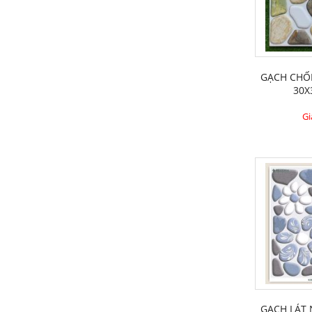
GẠCH CHÔ
30X
Gi
GẠCH LÁT