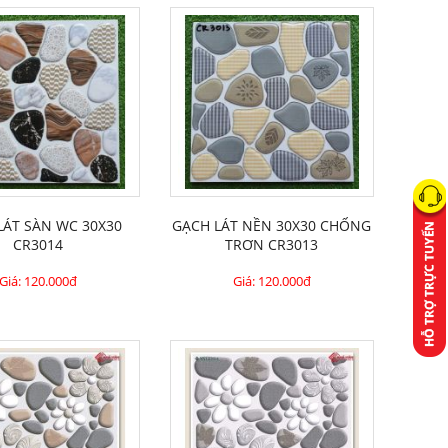
LÁT SÀN WC 30X30
GẠCH LÁT NỀN 30X30 CHỐNG
CR3014
TRƠN CR3013
Giá:
120.000đ
Giá:
120.000đ