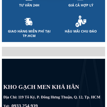
TƯ VẤN 24H
GIÁ CẢ HỢP LÝ
GIAO HÀNG MIỄN PHÍ TẠI
HẬU MÃI CHU ĐÁO
TP.HCM
KHO GẠCH MEN KHẢ HÂN
Địa Chỉ: 119 Tô Ký, P. Đông Hưng Thuận, Q. 12, Tp. HCM
0933.254.939
Tel: