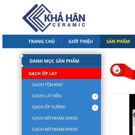
TRANG CHỦ
GIỚI THIỆU
SẢN PHẨM
DANH MỤC SẢN PHẨM
GẠCH ỐP LÁT
GẠCH TỒN KHO
GẠCH LÁT NỀN
GẠCH ỐP TƯỜNG
GẠCH MỜ NHÁM 30X60
GẠCH MỜ NHÁM 60X60