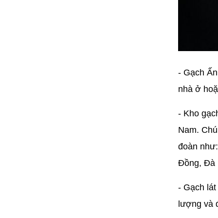
- Gạch Ấn
nhà ở hoặ
- Kho gạc
Nam. Chún
đoàn như:
Đồng, Đà 
- Gạch lá
lượng và đ