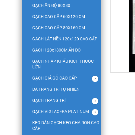
GẠCH ẤN ĐỘ 80X80
GẠCH CAO CẤP 60X120 CM
GẠCH CAO CẤP 80X160 CM
GẠCH LÁT NỀN 120x120 CAO CẤP
GẠCH 120x180CM ẤN ĐỘ
GẠCH NHẬP KHẨU KÍCH THƯỚC
LỚN
GẠCH GIẢ GỖ CAO CẤP
ĐÁ TRANG TRÍ TỰ NHIÊN
GẠCH TRANG TRÍ
GẠCH VIGLACERA PLATINUM
KEO DÁN GẠCH KEO CHÀ RON CAO
CẤP