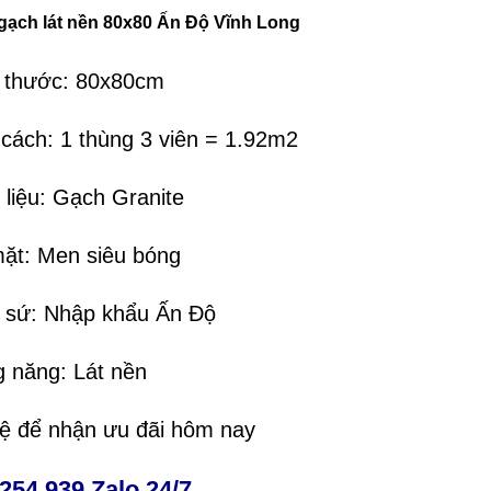
 gạch lát nền 80x80 Ấn Độ Vĩnh Long
h thước: 80x80cm
 cách: 1 thùng 3 viên = 1.92m2
 liệu: Gạch Granite
mặt: Men siêu bóng
t sứ: Nhập khẩu Ấn Độ
g năng: Lát nền
hệ để nhận ưu đãi hôm nay
254 939 Zalo 24/7