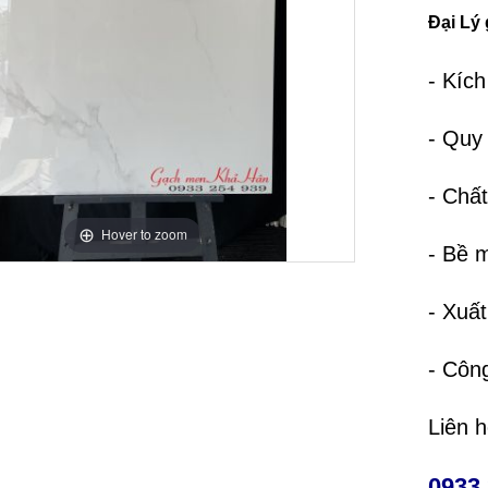
Đại Lý
- Kíc
- Quy
- Chất
Hover to zoom
- Bề 
- Xuấ
- Côn
Liên 
0933 