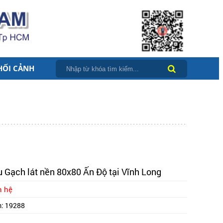
HỐI CẢNH
 Gạch lát nền 80x80 Ấn Độ tại Vĩnh Long
n hệ
m:
19288