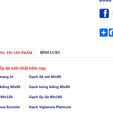
Sh
BÌNH LUẬN
NG TIN SẢN PHẨM
ốp lát mới nhất hôm nay
rang trí
Gạch
đá mờ 60x60
kiếng 60x60
Gạch bóng kiếng
80x80
t 60x120
Gạch
ốp lát 80x160
era Eurotile
Gạch V
iglacera Platinum