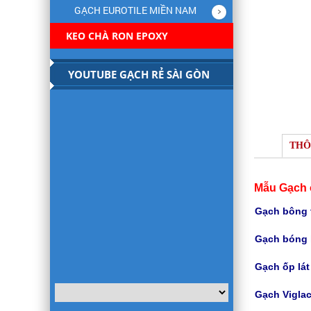
GẠCH EUROTILE MIỀN NAM
KEO CHÀ RON EPOXY
YOUTUBE GẠCH RẺ SÀI GÒN
THÔ
Mẫu Gạch 
Gạch bông t
Gạch bóng 
Gạch
ốp lá
Gạch Viglac