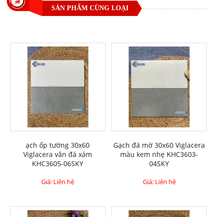
SẢN PHẨM CÙNG LOẠI
ạch ốp tường 30x60
Gạch đá mờ 30x60 Viglacera
Viglacera vân đá xám
màu kem nhẹ KHC3603-
KHC3605-06SKY
04SKY
Giá: Liên hệ
Giá: Liên hệ