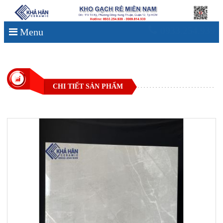
0933.254.939
Menu
CHI TIẾT SẢN PHẨM