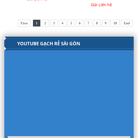
Giá: Liên hệ
First
1
2
3
4
5
6
7
8
9
10
End
YOUTUBE GẠCH RẺ SÀI GÒN