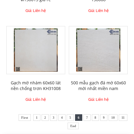
Giá: Liên hệ
Giá: Liên hệ
Gạch mờ nhám 60x60 lát
500 mẫu gạch đá mờ 60x60
nền chống trơn KH31008
mới nhất miền nam
Giá: Liên hệ
Giá: Liên hệ
First
1
2
3
4
5
6
7
8
9
10
11
End