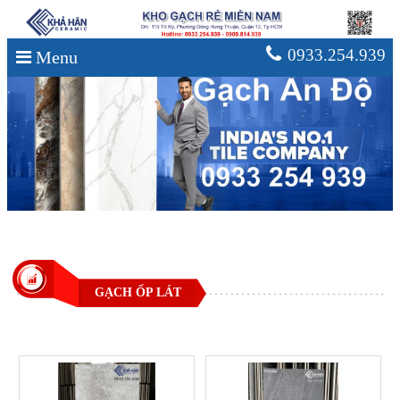
0933.254.939
Menu
GẠCH ỐP LÁT