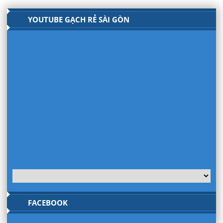
YOUTUBE GẠCH RẺ SÀI GÒN
FACEBOOK