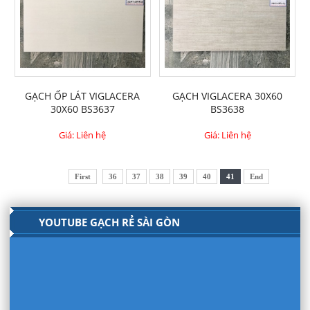
GẠCH ỐP LÁT VIGLACERA
GẠCH VIGLACERA 30X60
30X60 BS3637
BS3638
Giá: Liên hệ
Giá: Liên hệ
First
36
37
38
39
40
41
End
YOUTUBE GẠCH RẺ SÀI GÒN