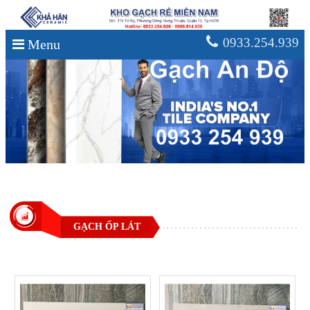
0933.254.939
Menu
GẠCH ỐP LÁT