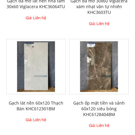
Gạch đá mờ lát nền nhà tắm
Gạch đá mờ 30x60 Viglacera
30x60 Viglacera KHC36064TU
xám nhạt vân tự nhiên
KHC3603TU
Giá: Liên hệ
Giá: Liên hệ
Gạch lát nền 60x120 Thạch
Gạch ốp mặt tiền và sảnh
Bàn KHC612301BM
60x120 siêu bóng
KHC6128404BM
Giá: Liên hệ
Giá: Liên hệ