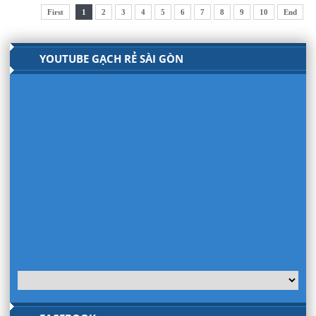
First
1
2
3
4
5
6
7
8
9
10
End
YOUTUBE GẠCH RẺ SÀI GÒN