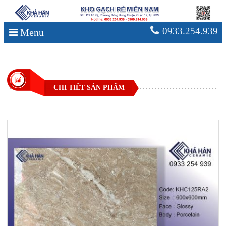
0933.254.939
Menu
CHI TIẾT SẢN PHẨM