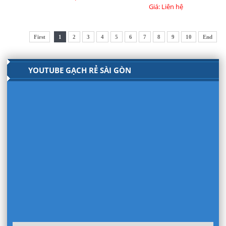
Giá: Liên hệ
First
1
2
3
4
5
6
7
8
9
10
End
YOUTUBE GẠCH RẺ SÀI GÒN