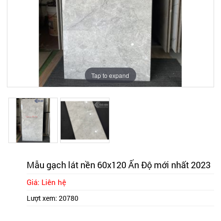
Tap to expand
Tap to expand
Mẫu gạch lát nền 60x120 Ấn Độ mới nhất 2023
Giá: Liên hệ
Lượt xem:
20780