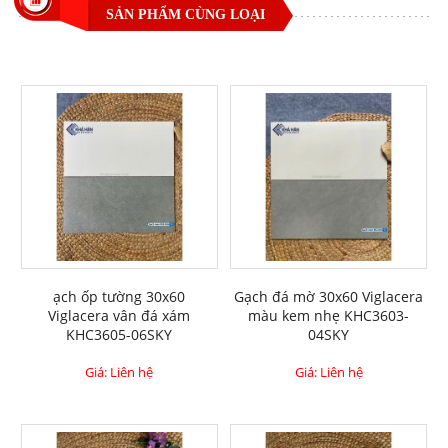
SẢN PHẨM CÙNG LOẠI
ạch ốp tường 30x60
Gạch đá mờ 30x60 Viglacera
Viglacera vân đá xám
màu kem nhẹ KHC3603-
KHC3605-06SKY
04SKY
Giá: Liên hệ
Giá: Liên hệ