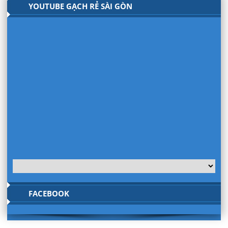
YOUTUBE GẠCH RẺ SÀI GÒN
FACEBOOK