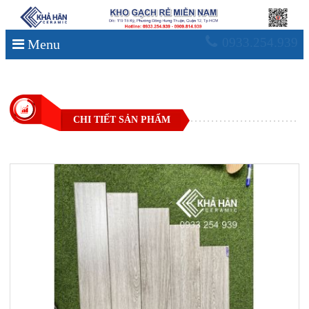
0933.254.939
Menu
CHI TIẾT SẢN PHẨM