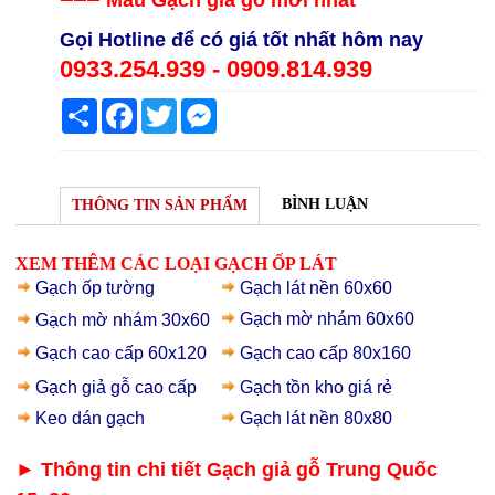
Mẫ
u Gạch giả gỗ mới nhất
Gọi Hotline để có giá tốt nhất hôm nay
0933.254.939 - 0909.814.939
Share
Facebook
Twitter
Messenger
BÌNH LUẬN
THÔNG TIN SẢN PHẨM
XEM THÊM CÁC LOẠI GẠCH ỐP LÁT
Gạch ốp tường
Gạch lát nền 60x60
Gạch mờ nhám 60x60
Gạch mờ nhám 30x60
Gạch cao cấp 60x120
Gạch cao cấp 80x160
Gạch giả gỗ
cao cấp
Gạch t
ồn kho giá rẻ
Keo dán gạch
Gạch lát nền 80x80
► Thông tin chi tiết Gạch giả gỗ Trung Quốc