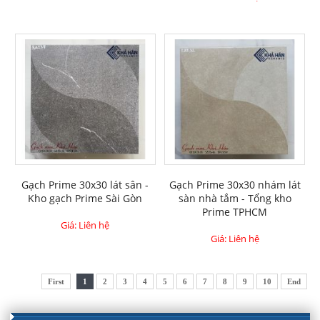
Gạch Prime 30x30 lát sân -
Gạch Prime 30x30 nhám lát
Kho gạch Prime Sài Gòn
sàn nhà tắm - Tổng kho
Prime TPHCM
Giá: Liên hệ
Giá: Liên hệ
First
1
2
3
4
5
6
7
8
9
10
End