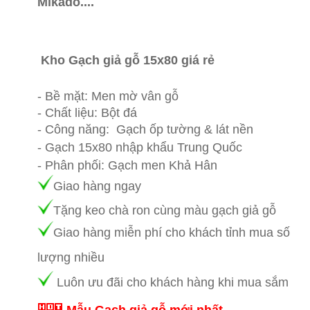
Mikado....
Gạch giả gỗ 15x80 giá rẻ nhất,
gạch giả gỗ 15x80 trung quốc giá rẻ, gạch
giả gỗ tồn kho giá rẻ nhất
Kho Gạch giả gỗ 15x80 giá rẻ
An Thới phú
quốc
- Bề mặt: Men mờ vân gỗ
- Chất liệu: Bột đá
- Công năng: Gạch ốp tường & lát nền
- Gạch 15x80 nhập khẩu Trung Quốc
- Phân phối: Gạch men Khả Hân
Giao hàng ngay
Tặng keo chà ron cùng màu gạch giả gỗ
Giao hàng mi
ễn phí cho khách tỉnh mua số
lượng nhiều
Luôn ưu đãi cho khách hàng khi mua sắm