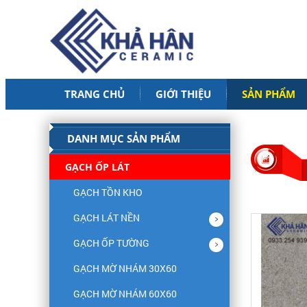
TRANG CHỦ
GIỚI THIỆU
SẢN PHẨM
DANH MỤC SẢN PHẨM
GẠCH ỐP LÁT
GẠCH TỒN KHO
GẠCH LÁT NỀN
GẠCH ỐP TƯỜNG
GẠCH MỜ NHÁM 30X60
GẠCH MỜ NHÁM 60X60