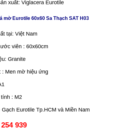
ản xuất: Viglacera Eurotile
á mờ Eurotile 60x60 Sa Thạch SAT H03
ất tại: Việt Nam
hước viên : 60x60cm
ệu: Granite
 : Men mờ hiệu ứng
A1
 tính : M2
e Gạch Eurotile Tp.HCM và Miền Nam
 254 939