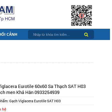
HỐI CẢNH
iglacera Eurotile 60x60 Sa Thạch SAT H03
ạch men Khả Hân 0933254939
phẩm:
Gạch Viglacera Eurotile SAT H03
n hệ