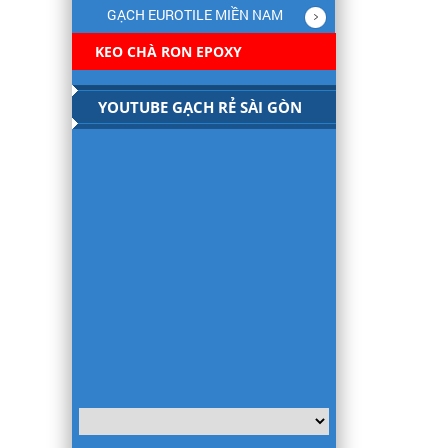
GẠCH EUROTILE MIỀN NAM
KEO CHÀ RON EPOXY
YOUTUBE GẠCH RẺ SÀI GÒN