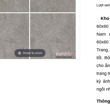
Lượt xe
Kho
60x60 
Nam n
60x60 
Trang..
Hover to zoom
tốt. B
cho ẩm
trang 
kỳ ản
ngôi n
Thông 