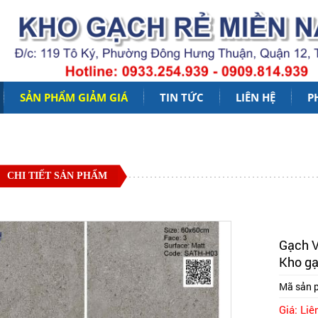
SẢN PHẨM GIẢM GIÁ
TIN TỨC
LIÊN HỆ
P
CHI TIẾT SẢN PHẨM
Gạch V
Kho g
Mã sản 
Giá: Liê