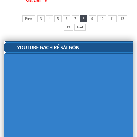
Giá: Liên hệ
First
3
4
5
6
7
8
9
10
11
12
13
End
YOUTUBE GẠCH RẺ SÀI GÒN