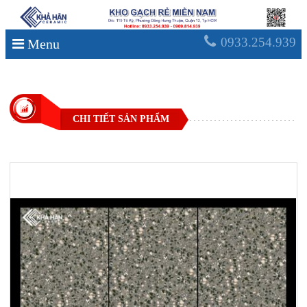
0933.254.939
Menu
CHI TIẾT SẢN PHẨM