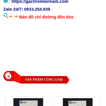
:
https://gachremiennam.com
Zalo 24/7:
0933.254.939
Bản đồ chỉ đường đến kho
gạch cao cấp giá rẻ.com.vn - gạch cao cấp giá rẻ
hcm.com - gạch rẻ miền nam - gạch hồng appollo -
thế giới gạch rẻ - kho gạch cao cấp- tổng kho gạch
cao cấp - tổng kho gạch rẻ miền nam - gạch men
tồn kho - gạch men tiến đạt - gạch rẻ miền tây -
gạch cao cấp miền tây- gạch rẻ lâm đồng - gạch rẻ
việt anh - gạch cao cấp.vn
SẢN PHẨM CÙNG LOẠI