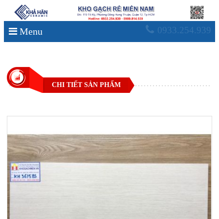
0933.254.939
Menu
CHI TIẾT SẢN PHẨM