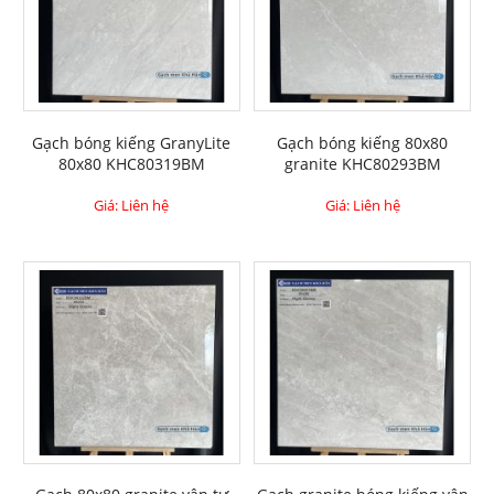
Gạch bóng kiếng GranyLite
Gạch bóng kiếng 80x80
80x80 KHC80319BM
granite KHC80293BM
Giá: Liên hệ
Giá: Liên hệ