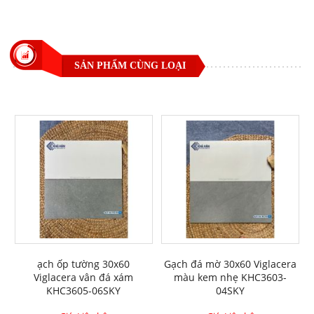
SẢN PHẨM CÙNG LOẠI
ạch ốp tường 30x60
Gạch đá mờ 30x60 Viglacera
Viglacera vân đá xám
màu kem nhẹ KHC3603-
KHC3605-06SKY
04SKY