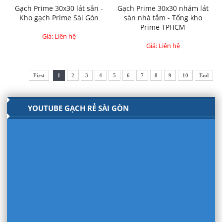
Gạch Prime 30x30 lát sân -
Gạch Prime 30x30 nhám lát
Kho gạch Prime Sài Gòn
sàn nhà tắm - Tổng kho
Prime TPHCM
Giá: Liên hệ
Giá: Liên hệ
First
1
2
3
4
5
6
7
8
9
10
End
YOUTUBE GẠCH RẺ SÀI GÒN