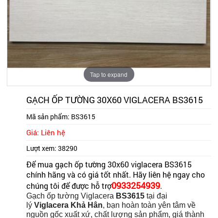
Tap to expand
GẠCH ỐP TƯỜNG 30X60 VIGLACERA BS3615
Mã sản phẩm:
BS3615
Giá: Liên hệ
Lượt xem:
38290
Để mua gạch ốp tường 30x60 viglacera BS3615
chính hãng và có giá tốt nhất. Hãy liên hệ ngay cho
0933254939
chúng tôi để được hỗ trợ
.
Gạch ốp tường Viglacera
BS3615
tại đại
lý
Viglacera Khả Hân
, bạn hoàn toàn yên tâm về
nguồn gốc xuất xứ, chất lượng sản phẩm, giá thành