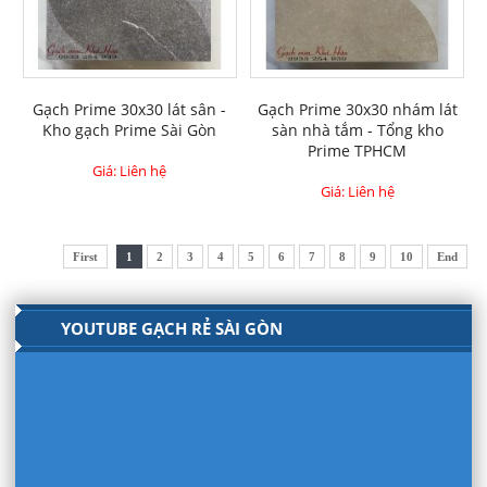
Gạch Prime 30x30 lát sân -
Gạch Prime 30x30 nhám lát
Kho gạch Prime Sài Gòn
sàn nhà tắm - Tổng kho
Prime TPHCM
Giá: Liên hệ
Giá: Liên hệ
First
1
2
3
4
5
6
7
8
9
10
End
YOUTUBE GẠCH RẺ SÀI GÒN