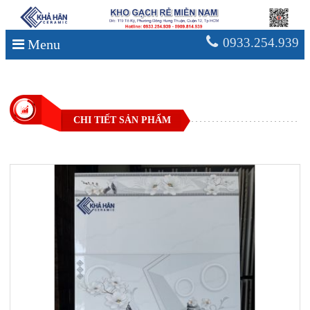
0933.254.939
Menu
CHI TIẾT SẢN PHẨM