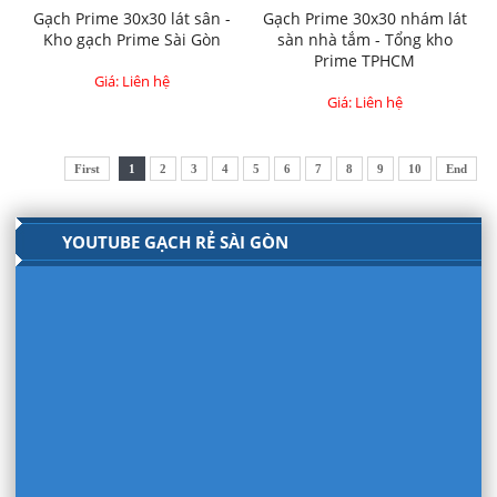
Gạch Prime 30x30 lát sân -
Gạch Prime 30x30 nhám lát
Kho gạch Prime Sài Gòn
sàn nhà tắm - Tổng kho
Prime TPHCM
Giá: Liên hệ
Giá: Liên hệ
First
1
2
3
4
5
6
7
8
9
10
End
YOUTUBE GẠCH RẺ SÀI GÒN