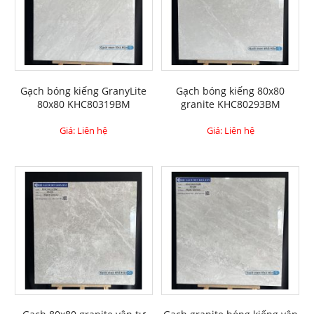
Gạch bóng kiếng GranyLite
Gạch bóng kiếng 80x80
80x80 KHC80319BM
granite KHC80293BM
Giá: Liên hệ
Giá: Liên hệ