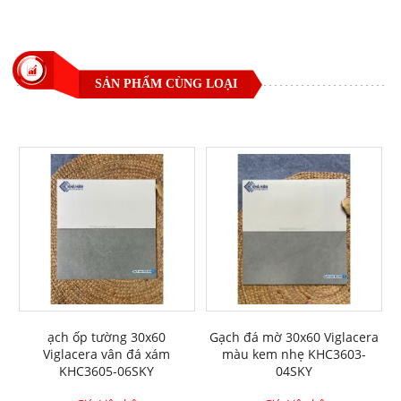
SẢN PHẨM CÙNG LOẠI
ạch ốp tường 30x60
Gạch đá mờ 30x60 Viglacera
Viglacera vân đá xám
màu kem nhẹ KHC3603-
KHC3605-06SKY
04SKY