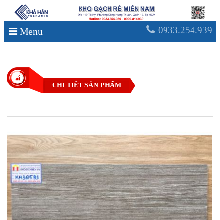
0933.254.939
Menu
CHI TIẾT SẢN PHẨM