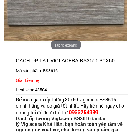
Tap to expand
GẠCH ỐP LÁT VIGLACERA BS3616 30X60
Mã sản phẩm:
BS3616
Giá: Liên hệ
Lượt xem:
48504
Để mua gạch ốp tường 30x60 viglacera BS3616
chính hãng và có giá tốt nhất. Hãy liên hệ ngay cho
0933254939
chúng tôi để được hỗ trợ
.
Gạch ốp tường Viglacera
BS3616
tại đại
lý
Viglacera Khả Hân
, bạn hoàn toàn yên tâm về
nguồn gốc xuất xứ, chất lượng sản phẩm, giá