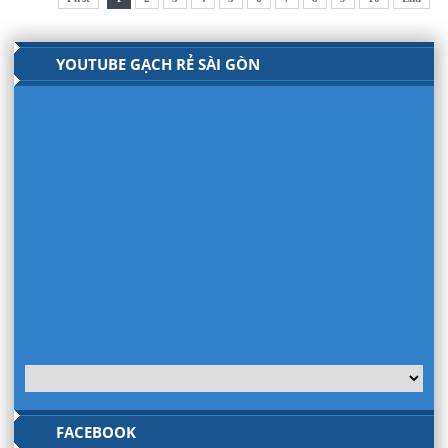
YOUTUBE GẠCH RẺ SÀI GÒN
FACEBOOK