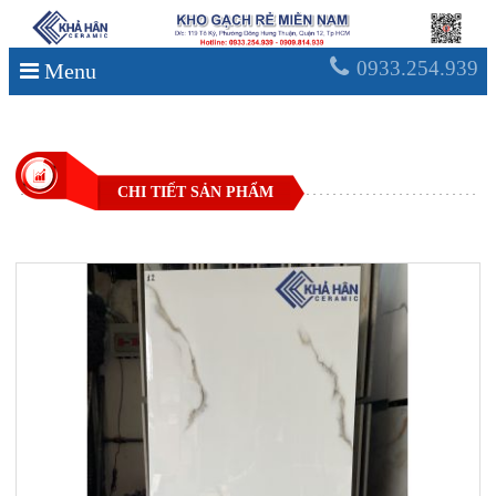
0933.254.939
Menu
CHI TIẾT SẢN PHẨM