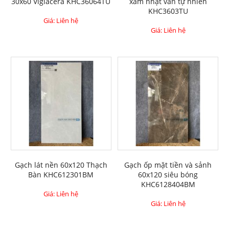
30x60 Viglacera KHC36064TU
xám nhạt vân tự nhiên
KHC3603TU
Giá: Liên hệ
Giá: Liên hệ
Gạch lát nền 60x120 Thạch
Gạch ốp mặt tiền và sảnh
Bàn KHC612301BM
60x120 siêu bóng
KHC6128404BM
Giá: Liên hệ
Giá: Liên hệ