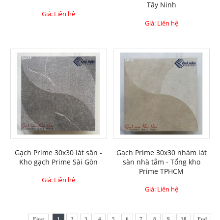
Tây Ninh
Giá: Liên hệ
Giá: Liên hệ
Gạch Prime 30x30 lát sân -
Gạch Prime 30x30 nhám lát
Kho gạch Prime Sài Gòn
sàn nhà tắm - Tổng kho
Prime TPHCM
Giá: Liên hệ
Giá: Liên hệ
First
1
2
3
4
5
6
7
8
9
10
End