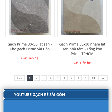
Gạch Prime 30x30 lát sân -
Gạch Prime 30x30 nhám lát
Kho gạch Prime Sài Gòn
sàn nhà tắm - Tổng kho
Prime TPHCM
Giá: Liên hệ
Giá: Liên hệ
First
1
2
3
4
5
6
7
8
9
10
End
YOUTUBE GẠCH RẺ SÀI GÒN