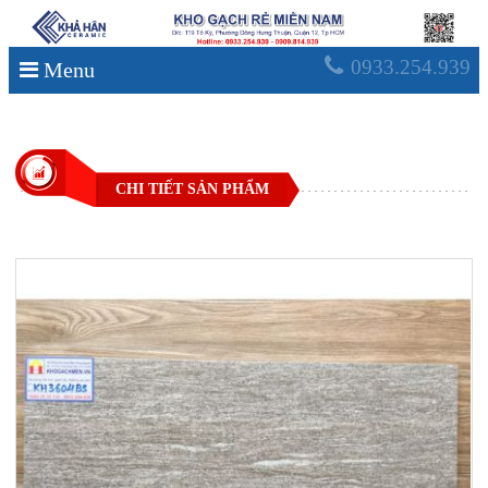
0933.254.939
Menu
CHI TIẾT SẢN PHẨM