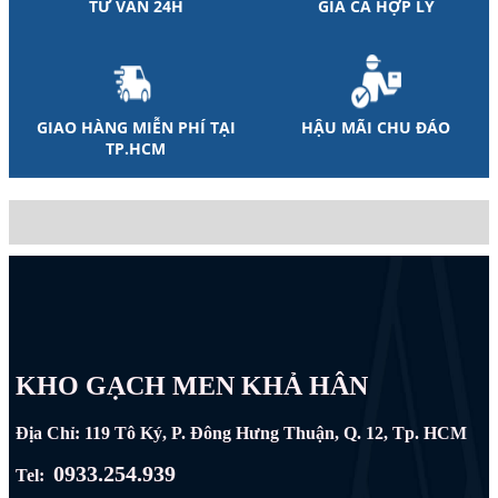
TƯ VẤN 24H
GIÁ CẢ HỢP LÝ
GIAO HÀNG MIỄN PHÍ TẠI
HẬU MÃI CHU ĐÁO
TP.HCM
KHO GẠCH MEN KHẢ HÂN
Địa Chỉ: 119 Tô Ký, P. Đông Hưng Thuận, Q. 12, Tp. HCM
0933.254.939
Tel: