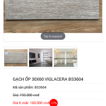
Tap to expand
Tap to expand
Tap to expand
GẠCH ỐP 30X60 VIGLACERA BS3604
Mã sản phẩm:
BS3604
Giá: 193.000 vnđ
Giá K.mãi: 160.000 vnđ
-17%