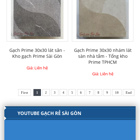
Gạch Prime 30x30 lát sân -
Gạch Prime 30x30 nhám lát
Kho gạch Prime Sài Gòn
sàn nhà tắm - Tổng kho
Prime TPHCM
Giá: Liên hệ
Giá: Liên hệ
First
1
2
3
4
5
6
7
8
9
10
End
YOUTUBE GẠCH RẺ SÀI GÒN