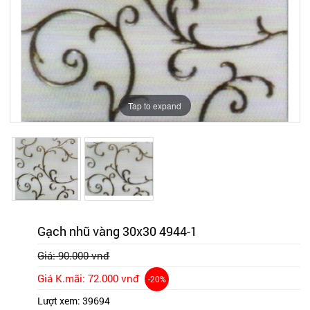
Tap to expand
Tap to expand
Gạch nhũ vàng 30x30 4944-1
Giá: 90.000 vnđ
Giá K.mãi: 72.000 vnđ
-20%
Lượt xem:
39694