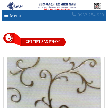
0933.254.939
Menu
CHI TIẾT SẢN PHẨM