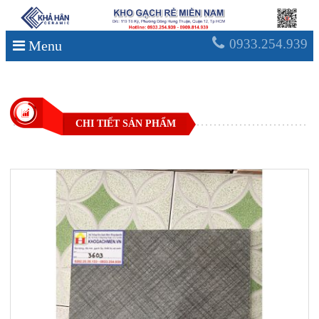
0933.254.939
Menu
CHI TIẾT SẢN PHẨM