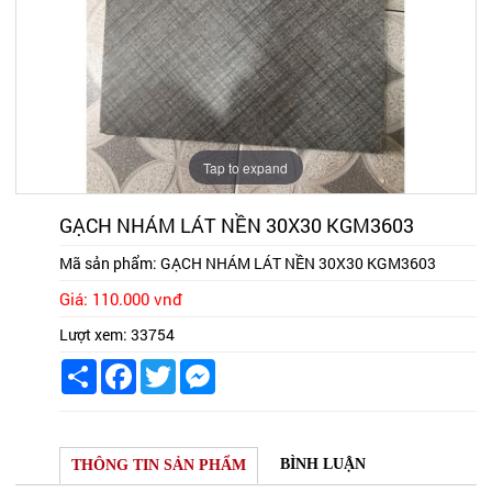
Tap to expand
GẠCH NHÁM LÁT NỀN 30X30 KGM3603
Mã sản phẩm:
GẠCH NHÁM LÁT NỀN 30X30 KGM3603
Giá: 110.000 vnđ
Lượt xem:
33754
Share
Facebook
Twitter
Messenger
BÌNH LUẬN
THÔNG TIN SẢN PHẨM