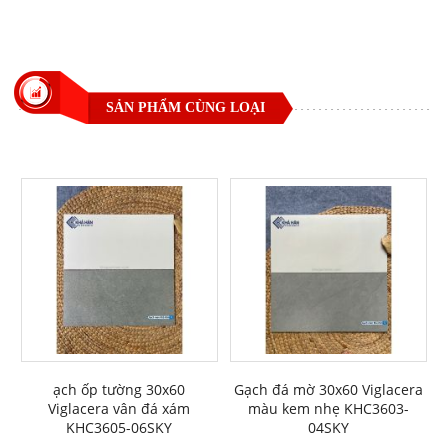
SẢN PHẨM CÙNG LOẠI
ạch ốp tường 30x60
Gạch đá mờ 30x60 Viglacera
Viglacera vân đá xám
màu kem nhẹ KHC3603-
KHC3605-06SKY
04SKY