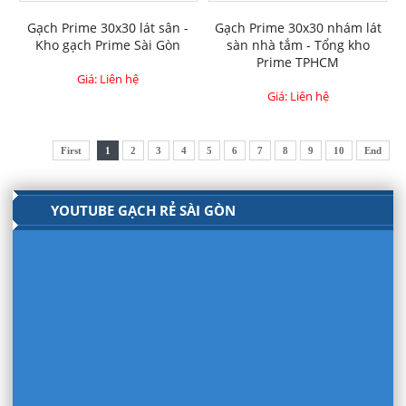
Gạch Prime 30x30 lát sân -
Gạch Prime 30x30 nhám lát
Kho gạch Prime Sài Gòn
sàn nhà tắm - Tổng kho
Prime TPHCM
Giá: Liên hệ
Giá: Liên hệ
First
1
2
3
4
5
6
7
8
9
10
End
YOUTUBE GẠCH RẺ SÀI GÒN