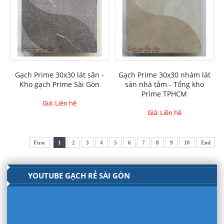
Gạch Prime 30x30 lát sân -
Gạch Prime 30x30 nhám lát
Kho gạch Prime Sài Gòn
sàn nhà tắm - Tổng kho
Prime TPHCM
Giá: Liên hệ
Giá: Liên hệ
First
1
2
3
4
5
6
7
8
9
10
End
YOUTUBE GẠCH RẺ SÀI GÒN