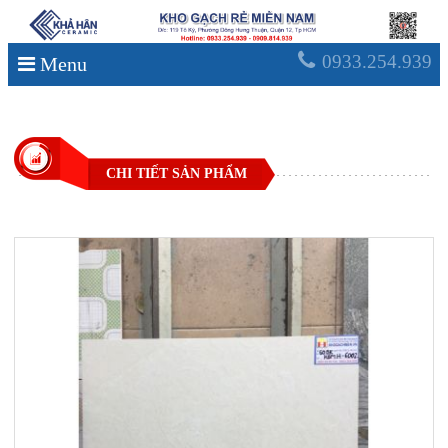
0933.254.939
Menu
CHI TIẾT SẢN PHẨM