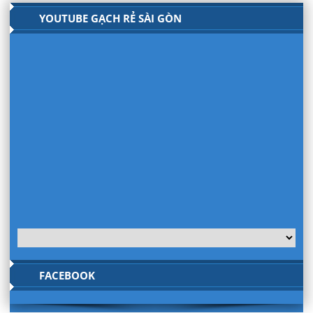
YOUTUBE GẠCH RẺ SÀI GÒN
FACEBOOK