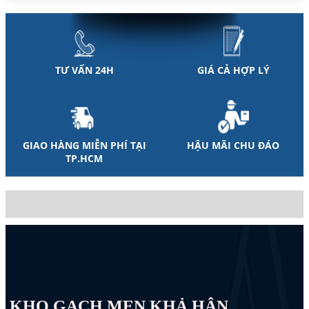
TƯ VẤN 24H
GIÁ CẢ HỢP LÝ
GIAO HÀNG MIỄN PHÍ TẠI
HẬU MÃI CHU ĐÁO
TP.HCM
KHO GẠCH MEN KHẢ HÂN