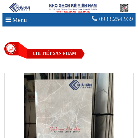
0933.254.939
Menu
CHI TIẾT SẢN PHẨM