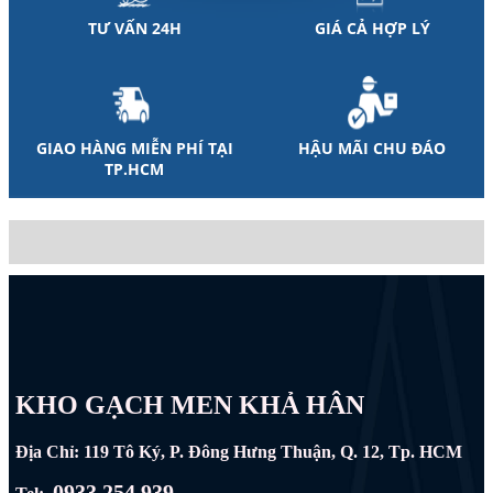
TƯ VẤN 24H
GIÁ CẢ HỢP LÝ
GIAO HÀNG MIỄN PHÍ TẠI
HẬU MÃI CHU ĐÁO
TP.HCM
KHO GẠCH MEN KHẢ HÂN
Địa Chỉ: 119 Tô Ký, P. Đông Hưng Thuận, Q. 12, Tp. HCM
0933.254.939