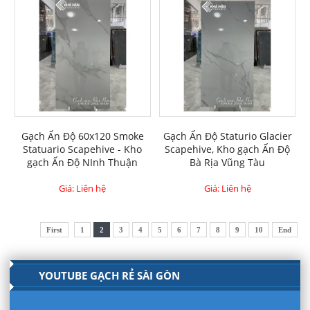
Gạch Ấn Độ 60x120 Smoke
Gạch Ấn Độ Staturio Glacier
Statuario Scapehive - Kho
Scapehive, Kho gạch Ấn Độ
gạch Ấn Độ NInh Thuận
Bà Rịa Vũng Tàu
Giá: Liên hệ
Giá: Liên hệ
First
1
2
3
4
5
6
7
8
9
10
End
YOUTUBE GẠCH RẺ SÀI GÒN