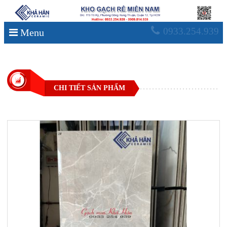
0933.254.939
Menu
CHI TIẾT SẢN PHẨM