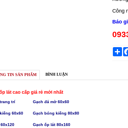
Công n
Báo g
093
Sh
BÌNH LUẬN
NG TIN SẢN PHẨM
p lát cao cấp giá rẻ mới nhất
rang trí
Gạch
đá mờ 60x60
kiếng 60x60
Gạch bóng kiếng
80x80
t 60x120
Gạch
ốp lát 80x160