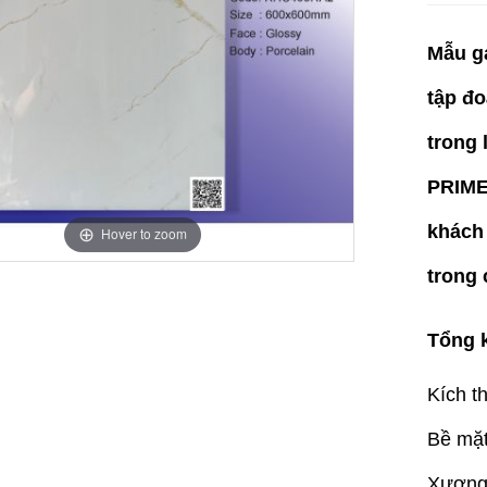
Mẫu gạ
tập đ
trong 
PRIME
khách
Hover to zoom
trong 
Tổng 
Kích 
Bề mặt
Xương 