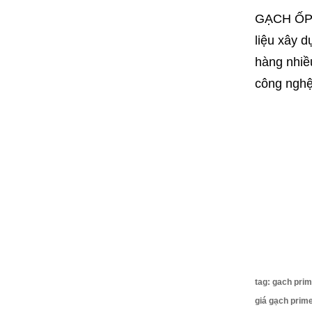
GẠCH ỐP L
liệu xây 
hàng nhiề
công nghệ 
tag: gach prim
giá gạch prime