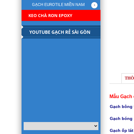
GẠCH EUROTILE MIỀN NAM
KEO CHÀ RON EPOXY
YOUTUBE GẠCH RẺ SÀI GÒN
THÔ
Mẫu Gạch ố
Gạch bông t
Gạch bóng 
Gạch
ốp lá