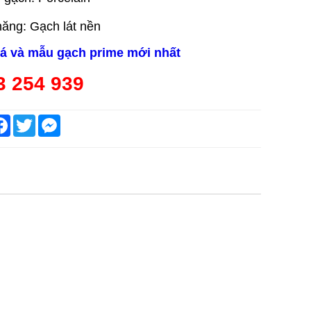
ăng: Gạch lát nền
iá và mẫu gạch prime mới nhất
3 254 939
are
Facebook
Twitter
Messenger