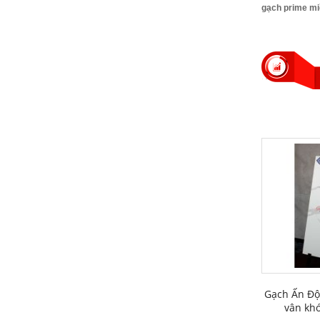
gạch prime miề
Gạch Ấn Độ
vân kh