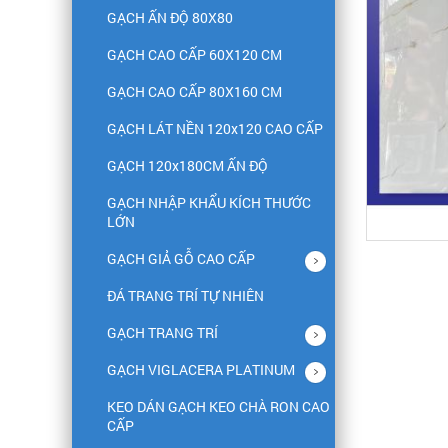
GẠCH ẤN ĐỘ 80X80
GẠCH CAO CẤP 60X120 CM
GẠCH CAO CẤP 80X160 CM
GẠCH LÁT NỀN 120x120 CAO CẤP
GẠCH 120x180CM ẤN ĐỘ
GẠCH NHẬP KHẨU KÍCH THƯỚC
LỚN
GẠCH GIẢ GỖ CAO CẤP
ĐÁ TRANG TRÍ TỰ NHIÊN
GẠCH TRANG TRÍ
GẠCH VIGLACERA PLATINUM
KEO DÁN GẠCH KEO CHÀ RON CAO
CẤP