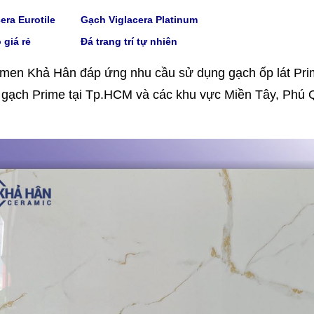
era Eurotile
Gạch V
iglacera Platinum
 giá rẻ
Đá trang trí tự nhiên
men Khả Hân đáp ứng nhu cầu sử dụng gạch ốp lát Prime
gạch Prime tại Tp.HCM và các khu vực Miền Tây, Phú 