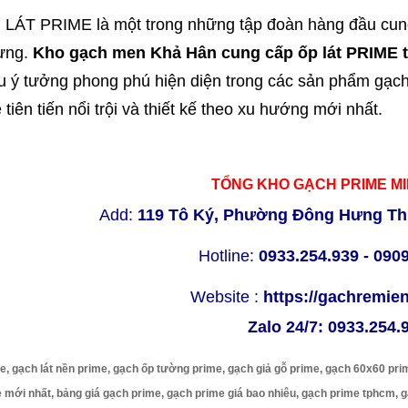
ÁT PRIME là một trong những tập đoàn hàng đầu cung 
dựng.
Kho gạch men Khả Hân cung cấp ốp lát PRIME 
u ý tưởng phong phú hiện diện trong các sản phẩm gạch
tiên tiến nổi trội và thiết kế theo xu hướng mới nhất.
TỔNG KHO GẠCH PRIME M
Add:
119 Tô Ký, Phường Đông Hưng Th
Hotline:
0933.254.939 - 090
Website :
https://gachremi
Zalo 24/7:
0933.254.
e, gạch lát nền prime, gạch ốp tường prime, gạch giả gỗ prime, gạch 60x60 pri
 mới nhất, bảng giá gạch prime, gạch prime giá bao nhiêu, gạch prime tphcm, 