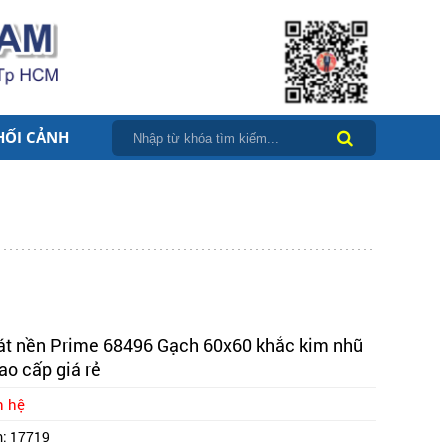
HỐI CẢNH
át nền Prime 68496 Gạch 60x60 khắc kim nhũ
ao cấp giá rẻ
n hệ
m:
17719