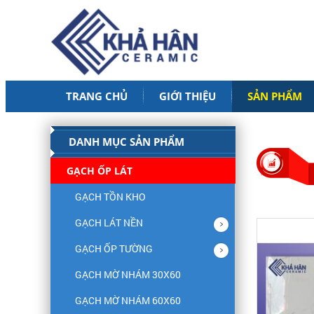
TRANG CHỦ
GIỚI THIỆU
SẢN PHẨM
DANH MỤC SẢN PHẨM
GẠCH ỐP LÁT
GẠCH TỒN KHO
GẠCH LÁT NỀN
GẠCH ỐP TƯỜNG
GẠCH MỜ NHÁM 30X60
GẠCH MỜ NHÁM 60X60