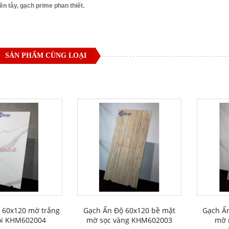
n tây, gạch prime phan thiết.
SẢN PHẨM CÙNG LOẠI
 60x120 mờ trắng
Gạch Ấn Độ 60x120 bề mặt
Gạch Ấ
ói KHM602004
mờ sọc vàng KHM602003
mờ 