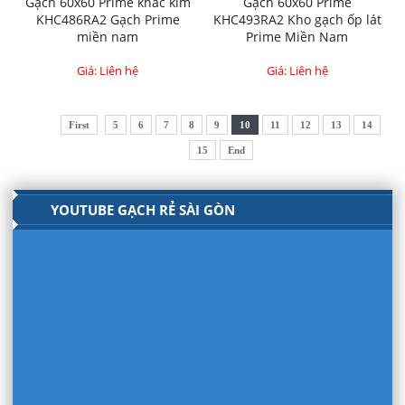
Gạch 60x60 Prime khắc kim
Gạch 60x60 Prime
KHC486RA2 Gạch Prime
KHC493RA2 Kho gạch ốp lát
miền nam
Prime Miền Nam
Giá: Liên hệ
Giá: Liên hệ
First
5
6
7
8
9
10
11
12
13
14
15
End
YOUTUBE GẠCH RẺ SÀI GÒN