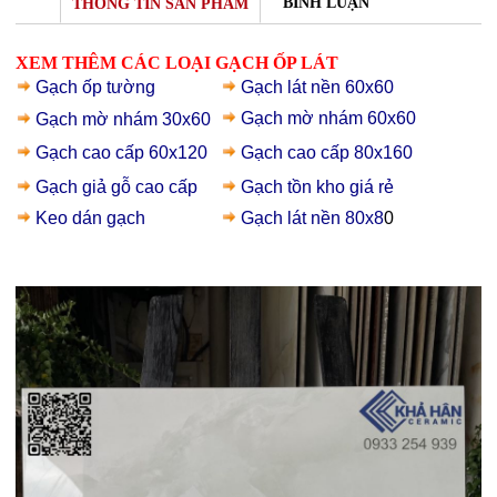
BÌNH LUẬN
THÔNG TIN SẢN PHẨM
XEM THÊM CÁC LOẠI GẠCH ỐP LÁT
Gạch
ốp tường
Gạch lát nền 60x60
Gạch mờ nhám 60x60
Gạch mờ nhám 30x60
Gạch cao cấp 60x120
Gạch cao cấp 80x160
Gạch giả gỗ
cao cấp
Gạch t
ồn kho giá rẻ
Keo dán gạch
Gạch lát nền 80x8
0