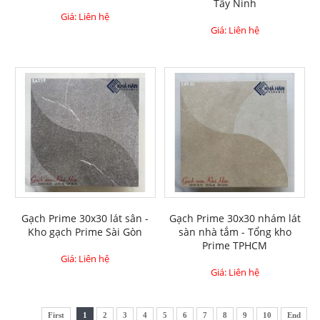
Tây Ninh
Giá: Liên hệ
Giá: Liên hệ
Gạch Prime 30x30 lát sân -
Gạch Prime 30x30 nhám lát
Kho gạch Prime Sài Gòn
sàn nhà tắm - Tổng kho
Prime TPHCM
Giá: Liên hệ
Giá: Liên hệ
First
1
2
3
4
5
6
7
8
9
10
End