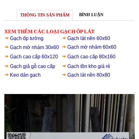
BÌNH LUẬN
THÔNG TIN SẢN PHẨM
XEM THÊM CÁC LOẠI GẠCH ỐP LÁT
Gạch
ốp tường
Gạch lát nền 60x60
Gạch mờ nhám 60x60
Gạch mờ nhám 30x60
Gạch cao cấp 60x120
Gạch cao cấp 80x160
Gạch giả gỗ
cao cấp
Gạch t
ồn kho giá rẻ
Keo dán gạch
Gạch lát nền 80x8
0