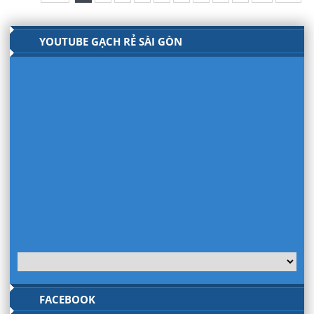
YOUTUBE GẠCH RẺ SÀI GÒN
FACEBOOK