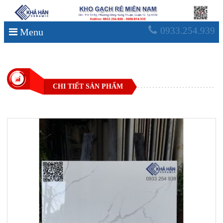
0933.254.939
Menu
CHI TIẾT SẢN PHẨM