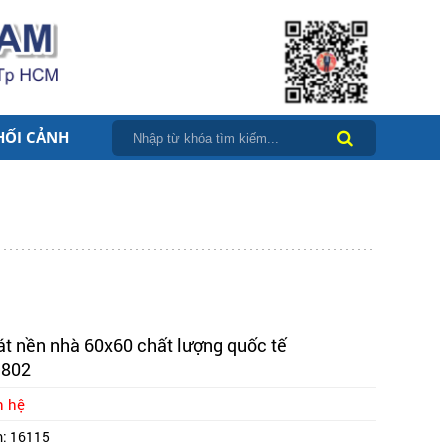
HỐI CẢNH
át nền nhà 60x60 chất lượng quốc tế
802
n hệ
m:
16115