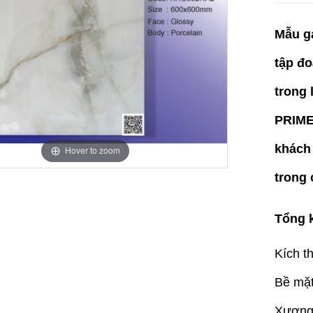
Mẫu gạ
tập đ
trong 
PRIME
khách
Hover to zoom
trong 
Tổng 
Kích 
Bề mặt
Xương 