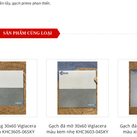
n tây, gạch prime phan thiết.
SẢN PHẨM CÙNG LOẠI
g 30x60 Viglacera
Gạch đá mờ 30x60 Viglacera
Gạch đá
m KHC3605-06SKY
màu kem nhẹ KHC3603-04SKY
màu x