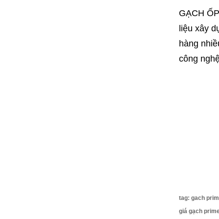
GẠCH ỐP L
liệu xây 
hàng nhiề
công nghệ 
tag: gach prim
giá gạch prime