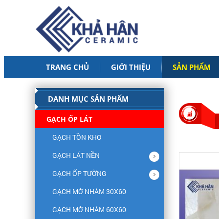
TRANG CHỦ
GIỚI THIỆU
SẢN PHẨM
DANH MỤC SẢN PHẨM
GẠCH ỐP LÁT
GẠCH TỒN KHO
GẠCH LÁT NỀN
GẠCH ỐP TƯỜNG
GẠCH MỜ NHÁM 30X60
GẠCH MỜ NHÁM 60X60