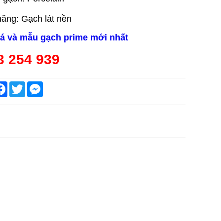
ăng: Gạch lát nền
iá và mẫu gạch prime mới nhất
3 254 939
are
Facebook
Twitter
Messenger