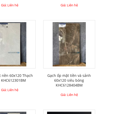
Giá: Liên hệ
Giá: Liên hệ
t nền 60x120 Thạch
Gạch ốp mặt tiền và sảnh
n KHC612301BM
60x120 siêu bóng
KHC6128404BM
Giá: Liên hệ
Giá: Liên hệ