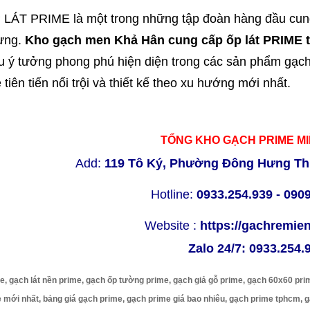
ÁT PRIME là một trong những tập đoàn hàng đầu cung 
dựng.
Kho gạch men Khả Hân cung cấp ốp lát PRIME 
u ý tưởng phong phú hiện diện trong các sản phẩm gạch
tiên tiến nổi trội và thiết kế theo xu hướng mới nhất.
TỔNG KHO GẠCH PRIME M
Add:
119 Tô Ký, Phường Đông Hưng Th
Hotline:
0933.254.939 - 090
Website :
https://gachremi
Zalo 24/7:
0933.254.
e, gạch lát nền prime, gạch ốp tường prime, gạch giả gỗ prime, gạch 60x60 pri
 mới nhất, bảng giá gạch prime, gạch prime giá bao nhiêu, gạch prime tphcm, 