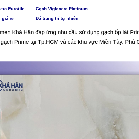
era Eurotile
Gạch V
iglacera Platinum
 giá rẻ
Đá trang trí tự nhiên
men Khả Hân đáp ứng nhu cầu sử dụng gạch ốp lát Prime
gạch Prime tại Tp.HCM và các khu vực Miền Tây, Phú 