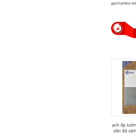
gạch prime miề
ạch ốp tườn
vân đá xá