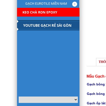
GẠCH EUROTILE MIỀN NAM
KEO CHÀ RON EPOXY
YOUTUBE GẠCH RẺ SÀI GÒN
THÔ
Mẫu Gạch ố
Gạch bông t
Gạch bóng 
Gạch
ốp lá