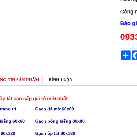
Công n
Báo g
093
Sh
BÌNH LUẬN
NG TIN SẢN PHẨM
p lát cao cấp giá rẻ mới nhất
rang trí
Gạch
đá mờ 60x60
kiếng 60x60
Gạch bóng kiếng
80x80
t 60x120
Gạch
ốp lát 80x160