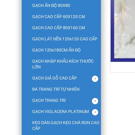
GẠCH ẤN ĐỘ 80X80
GẠCH CAO CẤP 60X120 CM
GẠCH CAO CẤP 80X160 CM
GẠCH LÁT NỀN 120x120 CAO CẤP
GẠCH 120x180CM ẤN ĐỘ
GẠCH NHẬP KHẨU KÍCH THƯỚC
LỚN
GẠCH GIẢ GỖ CAO CẤP
ĐÁ TRANG TRÍ TỰ NHIÊN
GẠCH TRANG TRÍ
GẠCH VIGLACERA PLATINUM
KEO DÁN GẠCH KEO CHÀ RON CAO
CẤP