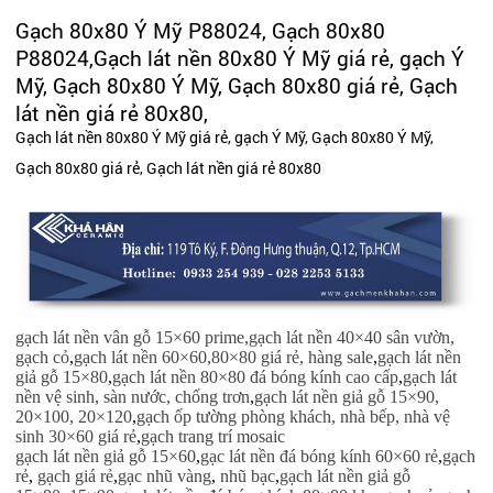
Gạch 80x80 Ý Mỹ P88024, Gạch 80x80
P88024,Gạch lát nền 80x80 Ý Mỹ giá rẻ, gạch Ý
Mỹ, Gạch 80x80 Ý Mỹ, Gạch 80x80 giá rẻ, Gạch
lát nền giá rẻ 80x80,
Gạch lát nền 80x80 Ý Mỹ giá rẻ, gạch Ý Mỹ, Gạch 80x80 Ý Mỹ,
Gạch 80x80 giá rẻ, Gạch lát nền giá rẻ 80x80
gạch lát nền vân gỗ 15×60 prime,
gạch lát nền 40×40 sân vườn,
gạch cỏ
,
gạch lát nền 60×60,80×80 giá rẻ, hàng sale
,
gạch lát nền
giả gỗ 15×80
,
gạch lát nền 80×80 đá bóng kính cao cấp
,
gạch lát
nền vệ sinh,
sàn nước,
chống trơn
,
gạch lát nền giả gỗ 15×90,
20×100, 20×120
,
gạch ốp tường phòng khách,
nhà bếp, nhà vệ
sinh 30×60 giá rẻ
,
gạch trang trí mosaic
gạch lát nền giả gỗ 15×60
,
gạc lát nền đá bóng kính 60×60 rẻ
,
gạch
rẻ
,
gạch giá rẻ
,
gạc nhũ vàng
,
nhũ bạc
,
gạch lát nền giả gỗ