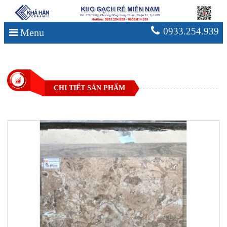
0933.254.939
Menu
CHI TIẾT SẢN PHẨM