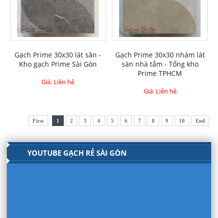
Gạch Prime 30x30 lát sân -
Gạch Prime 30x30 nhám lát
Kho gạch Prime Sài Gòn
sàn nhà tắm - Tổng kho
Prime TPHCM
Giá: Liên hệ
Giá: Liên hệ
First
1
2
3
4
5
6
7
8
9
10
End
YOUTUBE GẠCH RẺ SÀI GÒN