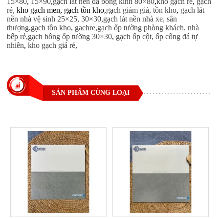
15×80
,
15×90
,
gạch lát nền đá bóng kính 80×80
,
kho gạch rẻ
,
gạch
rẻ,
kho gạch men, gạch tồn kho,
gạch giảm giá, tồn kho
,
gạch lát
nền nhà vệ sinh 25×25, 30×30,
gạch lát nền nhà xe, sân
thượng
,
gạch tồn kho
,
gachre,
gạch ốp tường phòng khách, nhà
bếp rẻ,
gạch bông ốp tường 30×30
,
gạch ốp cột, ốp cổng đá tự
nhiên
,
kho gạch giá rẻ,
SẢN PHẨM CÙNG LOẠI