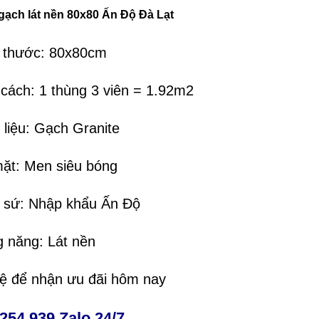
gạch lát nền 80x80 Ấn Độ Đà Lạt
h thước: 80x80cm
 cách: 1 thùng 3 viên = 1.92m2
 liệu: Gạch Granite
mặt: Men siêu bóng
t sứ: Nhập khẩu Ấn Độ
g năng: Lát nền
hệ để nhận ưu đãi hôm nay
254 939 Zalo 24/7