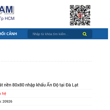
HỐI CẢNH
át nền 80x80 nhập khẩu Ấn Độ tại Đà Lạt
n hệ
m:
20926