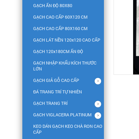
GẠCH ẤN ĐỘ 80X80
GẠCH CAO CẤP 60X120 CM
GẠCH CAO CẤP 80X160 CM
GẠCH LÁT NỀN 120x120 CAO CẤP
GẠCH 120x180CM ẤN ĐỘ
GẠCH NHẬP KHẨU KÍCH THƯỚC
LỚN
GẠCH GIẢ GỖ CAO CẤP
ĐÁ TRANG TRÍ TỰ NHIÊN
GẠCH TRANG TRÍ
GẠCH VIGLACERA PLATINUM
KEO DÁN GẠCH KEO CHÀ RON CAO
CẤP