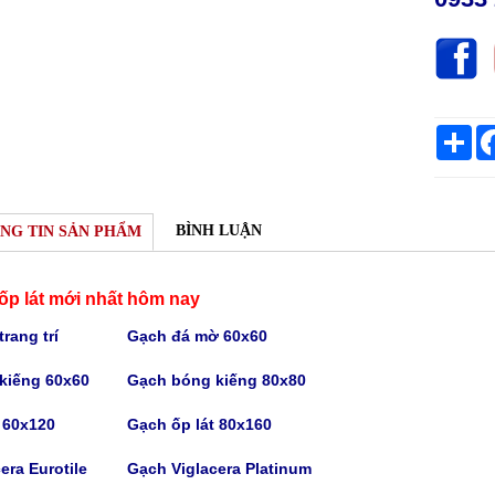
Sh
BÌNH LUẬN
NG TIN SẢN PHẨM
ốp lát mới nhất hôm nay
rang trí
Gạch
đá mờ 60x60
kiếng 60x60
Gạch bóng kiếng
80x80
t 60x120
Gạch
ốp lát 80x160
era Eurotile
Gạch V
iglacera Platinum