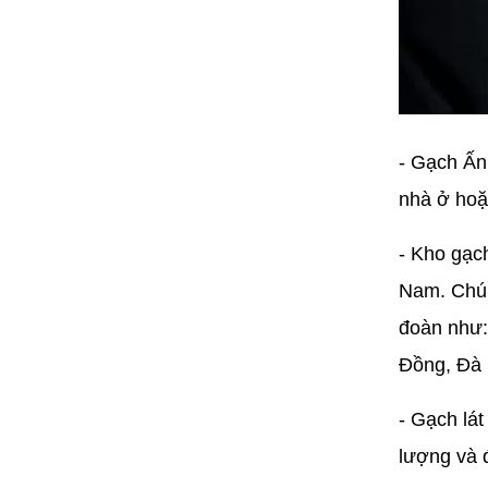
- Gạch Ấn
nhà ở hoặ
- Kho gạc
Nam. Chún
đoàn như:
Đồng, Đà 
- Gạch lá
lượng và đ