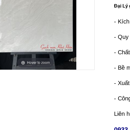
Đại Lý 
- Kíc
- Quy
- Chất
Hover to zoom
- Bề 
- Xuấ
- Côn
Liên 
0933 