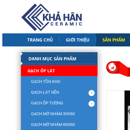
TRANG CHỦ
GIỚI THIỆU
SẢN PHẨM
DANH MỤC SẢN PHẨM
GẠCH ỐP LÁT
GẠCH TỒN KHO
GẠCH LÁT NỀN
GẠCH ỐP TƯỜNG
GẠCH MỜ NHÁM 30X60
GẠCH MỜ NHÁM 60X60