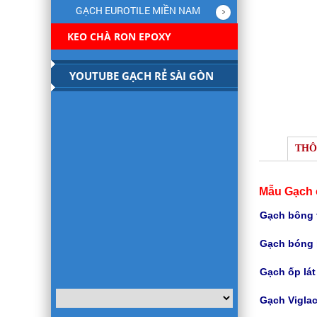
GẠCH EUROTILE MIỀN NAM
KEO CHÀ RON EPOXY
YOUTUBE GẠCH RẺ SÀI GÒN
THÔ
Mẫu Gạch 
Gạch bông t
Gạch bóng 
Gạch
ốp lá
Gạch Viglac