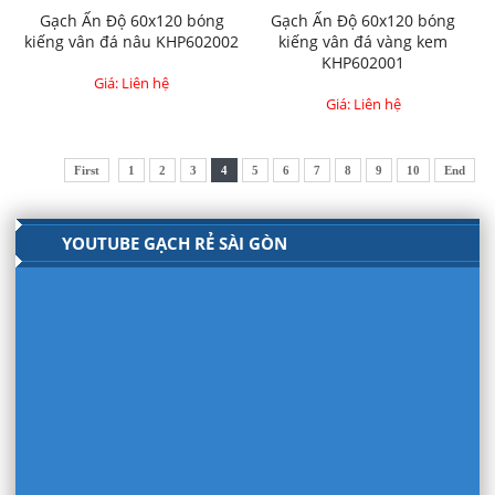
Gạch Ấn Độ 60x120 bóng
Gạch Ấn Độ 60x120 bóng
kiếng vân đá nâu KHP602002
kiếng vân đá vàng kem
KHP602001
Giá: Liên hệ
Giá: Liên hệ
First
1
2
3
4
5
6
7
8
9
10
End
YOUTUBE GẠCH RẺ SÀI GÒN