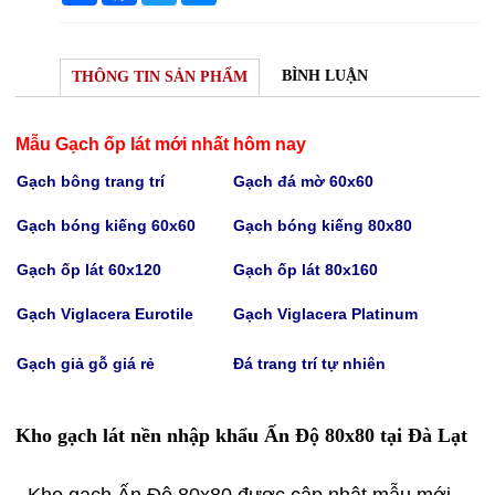
BÌNH LUẬN
THÔNG TIN SẢN PHẨM
Mẫu Gạch ốp lát mới nhất hôm nay
Gạch bông trang trí
Gạch
đá mờ 60x60
Gạch bóng kiếng 60x60
Gạch bóng kiếng
80x80
Gạch
ốp lát 60x120
Gạch
ốp lát 80x160
Gạch Viglacera Eurotile
Gạch V
iglacera Platinum
Gạch giả gỗ giá rẻ
Đá trang trí tự nhiên
Kho gạch lát nền nhập khẩu Ấn Độ 80x80 tại Đà Lạt
- Kho gạch Ấn Độ 80x80 được cập nhật mẫu mới