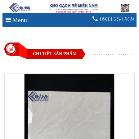
0933.254.939
Menu
CHI TIẾT SẢN PHẨM