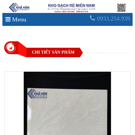
0933.254.939
Menu
CHI TIẾT SẢN PHẨM