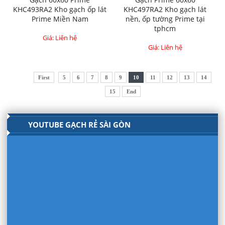
KHC493RA2 Kho gạch ốp lát
KHC497RA2 Kho gạch lát
Prime Miền Nam
nền, ốp tường Prime tại
tphcm
Giá: Liên hệ
Giá: Liên hệ
First
5
6
7
8
9
10
11
12
13
14
15
End
YOUTUBE GẠCH RẺ SÀI GÒN