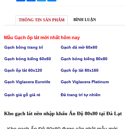
BÌNH LUẬN
THÔNG TIN SẢN PHẨM
Mẫu Gạch ốp lát mới nhất hôm nay
Gạch bông trang trí
Gạch
đá mờ 60x60
Gạch bóng kiếng 60x60
Gạch bóng kiếng
80x80
Gạch
ốp lát 60x120
Gạch
ốp lát 80x160
Gạch Viglacera Eurotile
Gạch V
iglacera Platinum
Gạch giả gỗ giá rẻ
Đá trang trí tự nhiên
Kho gạch lát nền nhập khẩu Ấn Độ 80x80 tại Đà Lạt
- Kho gạch Ấn Độ 80x80 được cập nhật mẫu mới