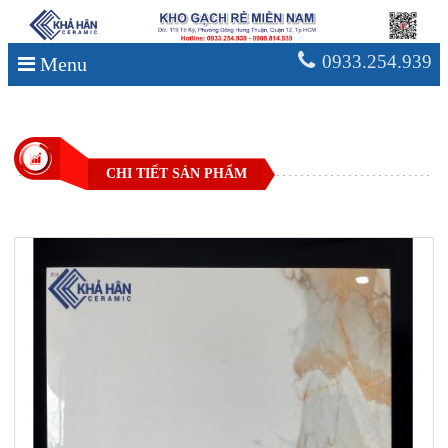
0933.254.939
Menu
CHI TIẾT SẢN PHẨM