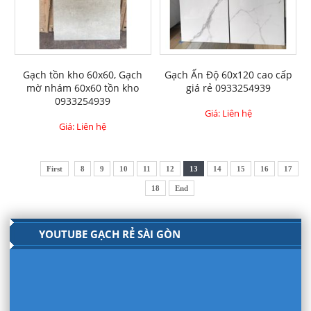
Gạch tồn kho 60x60, Gạch
Gạch Ấn Độ 60x120 cao cấp
mờ nhám 60x60 tồn kho
giá rẻ 0933254939
0933254939
Giá: Liên hệ
Giá: Liên hệ
First
8
9
10
11
12
13
14
15
16
17
18
End
YOUTUBE GẠCH RẺ SÀI GÒN