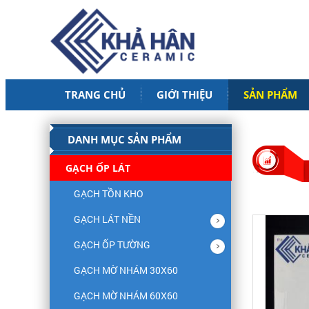
TRANG CHỦ
GIỚI THIỆU
SẢN PHẨM
DANH MỤC SẢN PHẨM
GẠCH ỐP LÁT
GẠCH TỒN KHO
GẠCH LÁT NỀN
GẠCH ỐP TƯỜNG
GẠCH MỜ NHÁM 30X60
GẠCH MỜ NHÁM 60X60