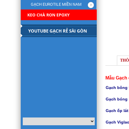
GẠCH EUROTILE MIỀN NAM
KEO CHÀ RON EPOXY
YOUTUBE GẠCH RẺ SÀI GÒN
THÔ
Mẫu Gạch 
Gạch bông t
Gạch bóng 
Gạch
ốp lá
Gạch Viglac