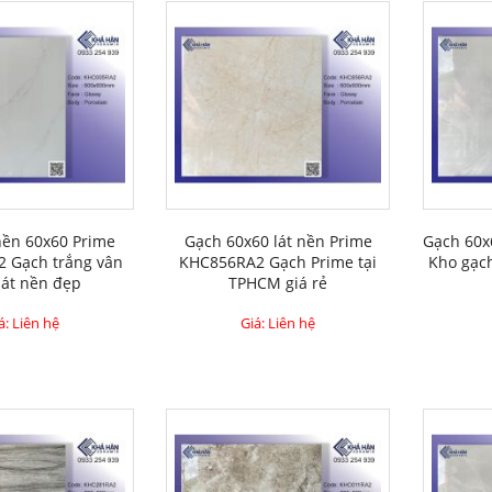
nền 60x60 Prime
Gạch 60x60 lát nền Prime
Gạch 60x
 Gạch trắng vân
KHC856RA2 Gạch Prime tại
Kho gạch
lát nền đẹp
TPHCM giá rẻ
á: Liên hệ
Giá: Liên hệ