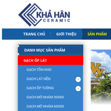
TRANG CHỦ
GIỚI THIỆU
SẢN PHẨM
DANH MỤC SẢN PHẨM
GẠCH ỐP LÁT
GẠCH TỒN KHO
GẠCH LÁT NỀN
GẠCH ỐP TƯỜNG
GẠCH MỜ NHÁM 30X60
GẠCH MỜ NHÁM 60X60