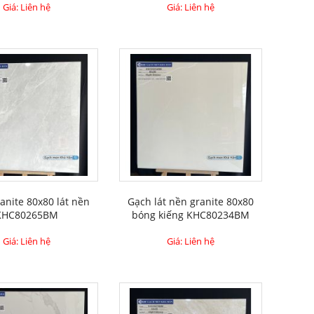
Giá: Liên hệ
Giá: Liên hệ
gạch men (gạch ceramic) lát nền vẫn được
sàn nhà này có rất nhiều mẫu mã, họa tiết
ợc mẫu gạch đẹp có thiết kế yêu thích.
 việc vệ sinh, lau chùi cũng trở nên đơn
nên không được bền chắc. Cấu tạo xương
 gạch men cho những khu vực ẩm ướt sẽ dễ
ụng.
anite 80x80 lát nền
Gạch lát nền granite 80x80
KHC80265BM
bóng kiếng KHC80234BM
Giá: Liên hệ
Giá: Liên hệ
a chuộng trong những năm gần đây. Gạch
n có độ bền chắc rất cao. Cấu tạo xương
ược tráng men mà được mài bóng nên hạn