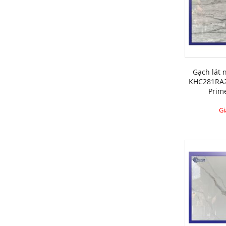
Gạch lát 
KHC281RA2
Prim
Gi