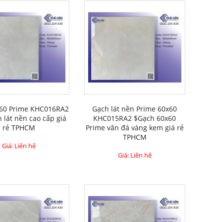
60 Prime KHC016RA2
Gạch lát nền Prime 60x60
 lát nền cao cấp giá
KHC015RA2 $Gạch 60x60
rẻ TPHCM
Prime vân đá vàng kem giá rẻ
TPHCM
Giá: Liên hệ
Giá: Liên hệ