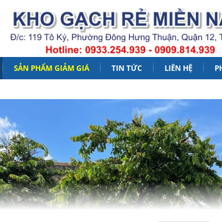
SẢN PHẨM GIẢM GIÁ
TIN TỨC
LIÊN HỆ
P