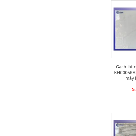
Gạch lát 
KHC005RA2
mây 
Gi