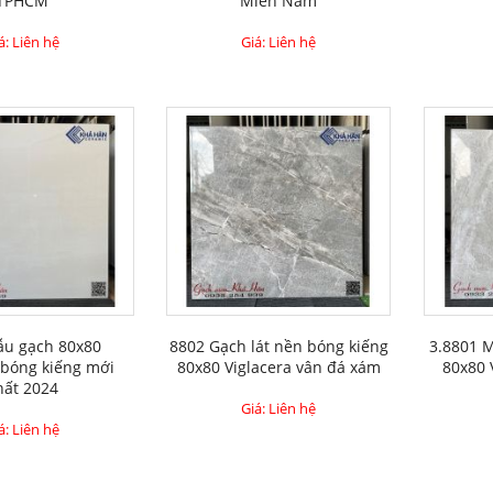
TPHCM
Miền Nam
á: Liên hệ
Giá: Liên hệ
ẫu gạch 80x80
8802 Gạch lát nền bóng kiếng
3.8801 
 bóng kiếng mới
80x80 Viglacera vân đá xám
80x80 
hất 2024
Giá: Liên hệ
á: Liên hệ