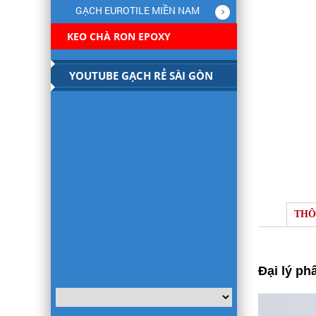
GẠCH EUROTILE MIỀN NAM
KEO CHÀ RON EPOXY
YOUTUBE GẠCH RẺ SÀI GÒN
THÔ
Đại lý p