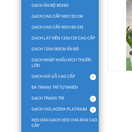
GẠCH ẤN ĐỘ 80X80
GẠCH CAO CẤP 60X120 CM
GẠCH CAO CẤP 80X160 CM
GẠCH LÁT NỀN 120x120 CAO CẤP
GẠCH 120x180CM ẤN ĐỘ
GẠCH NHẬP KHẨU KÍCH THƯỚC
LỚN
GẠCH GIẢ GỖ CAO CẤP
ĐÁ TRANG TRÍ TỰ NHIÊN
GẠCH TRANG TRÍ
GẠCH VIGLACERA PLATINUM
KEO DÁN GẠCH KEO CHÀ RON CAO
CẤP