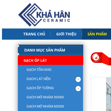
TRANG CHỦ
GIỚI THIỆU
SẢN PHẨM
DANH MỤC SẢN PHẨM
GẠCH ỐP LÁT
GẠCH TỒN KHO
GẠCH LÁT NỀN
GẠCH ỐP TƯỜNG
GẠCH MỜ NHÁM 30X60
GẠCH MỜ NHÁM 60X60