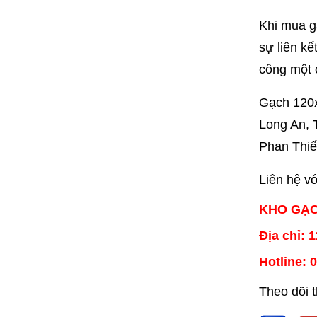
Khi mua g
sự liên kế
công một 
Gạch 120x
Long An, 
Phan Thiết
Liên hệ v
KHO GẠC
Địa chỉ:
Hotline: 
Theo dõi 