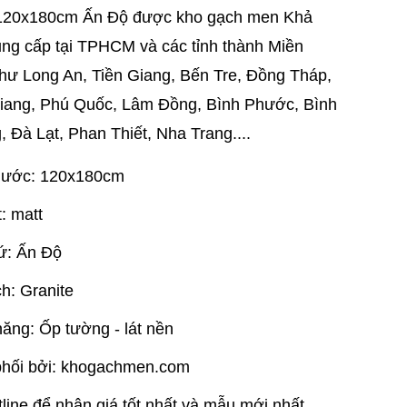
120x180cm Ấn Độ được kho gạch men Khả
ng cấp tại TPHCM và các tỉnh thành Miền
ư Long An, Tiền Giang, Bến Tre, Đồng Tháp,
iang, Phú Quốc, Lâm Đồng, Bình Phước, Bình
 Đà Lạt, Phan Thiết, Nha Trang....
hước: 120x180cm
: matt
ứ: Ấn Độ
h: Granite
ăng: Ốp tường - lát nền
hối bởi: khogachmen.com
tline để nhận giá tốt nhất và mẫu mới nhất