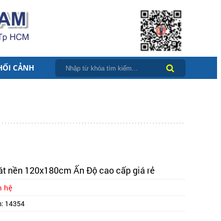
HỐI CẢNH
át nền 120x180cm Ấn Độ cao cấp giá rẻ
n hệ
m:
14354