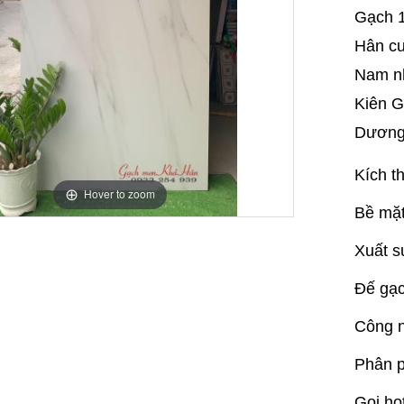
Gạch 
Hân cu
Nam nh
Kiên G
Dương,
Kích t
Hover to zoom
Bề mặt
Xuất s
Đế gạc
Công n
Phân p
Gọi ho