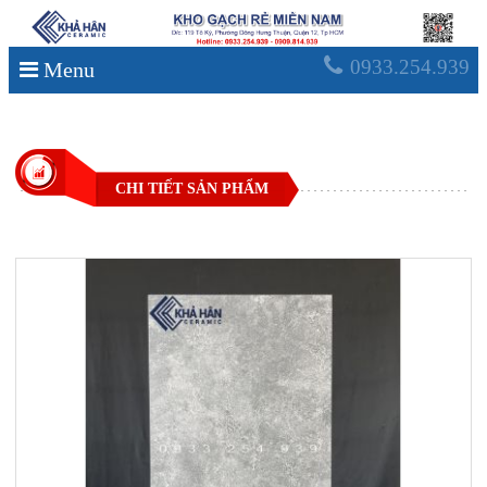
0933.254.939
Menu
CHI TIẾT SẢN PHẨM