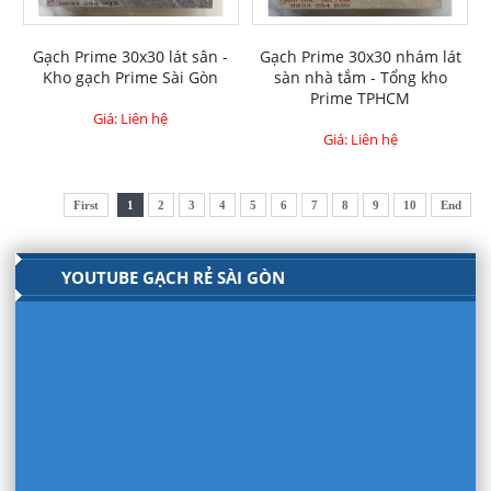
Gạch Prime 30x30 lát sân -
Gạch Prime 30x30 nhám lát
Kho gạch Prime Sài Gòn
sàn nhà tắm - Tổng kho
Prime TPHCM
Giá: Liên hệ
Giá: Liên hệ
First
1
2
3
4
5
6
7
8
9
10
End
YOUTUBE GẠCH RẺ SÀI GÒN