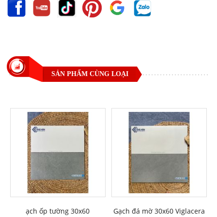
SẢN PHẨM CÙNG LOẠI
ạch ốp tường 30x60
Gạch đá mờ 30x60 Viglacera