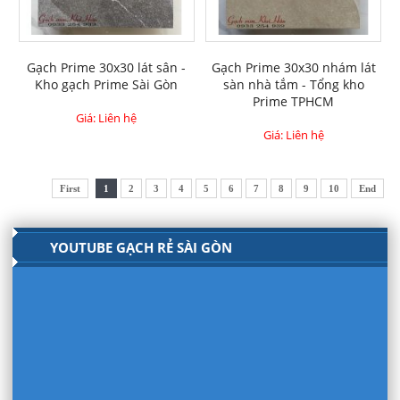
Gạch Prime 30x30 lát sân -
Gạch Prime 30x30 nhám lát
Kho gạch Prime Sài Gòn
sàn nhà tắm - Tổng kho
Prime TPHCM
Giá: Liên hệ
Giá: Liên hệ
First
1
2
3
4
5
6
7
8
9
10
End
YOUTUBE GẠCH RẺ SÀI GÒN