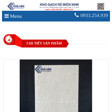
0933.254.939
Menu
CHI TIẾT SẢN PHẨM