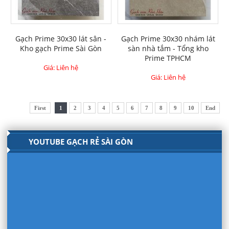
Gạch Prime 30x30 lát sân -
Gạch Prime 30x30 nhám lát
Kho gạch Prime Sài Gòn
sàn nhà tắm - Tổng kho
Prime TPHCM
Giá: Liên hệ
Giá: Liên hệ
First
1
2
3
4
5
6
7
8
9
10
End
YOUTUBE GẠCH RẺ SÀI GÒN