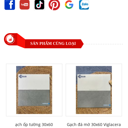
SẢN PHẨM CÙNG LOẠI
ạch ốp tường 30x60
Gạch đá mờ 30x60 Viglacera