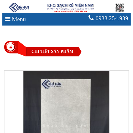
0933.254.939
Menu
CHI TIẾT SẢN PHẨM