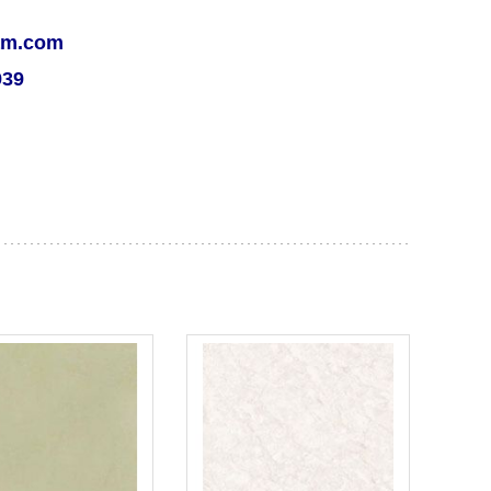
nam.com
939