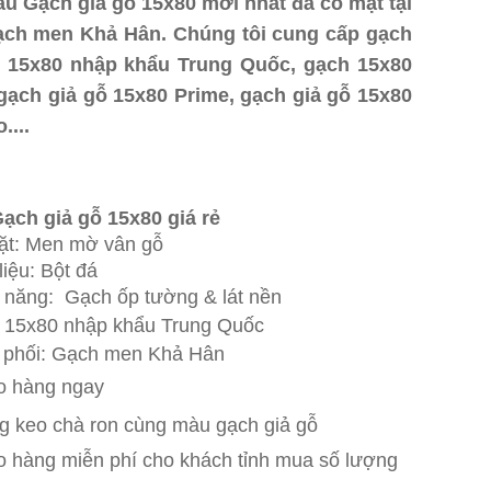
u Gạch giả gỗ 15x80 mới nhất đã có mặt tại
ạch men Khả Hân. Chúng tôi cung cấp gạch
ỗ 15x80 nhập khẩu Trung Quốc, gạch 15x80
ạch giả gỗ 15x80 Prime, gạch giả gỗ 15x80
o....
Gạch giả gỗ 15x80 giá rẻ nhất, gạch giả
80 trung quốc giá rẻ, gạch giả gỗ tồn kho
 nhất
ạch giả gỗ 15x80 giá rẻ
Tiền Giang
ặt: Men mờ vân gỗ
liệu: Bột đá
 năng: Gạch ốp tường & lát nền
 15x80 nhập khẩu Trung Quốc
 phối: Gạch men Khả Hân
o hàng ngay
g keo chà ron cùng màu gạch giả gỗ
o hàng mi
ễn phí cho khách tỉnh mua số lượng