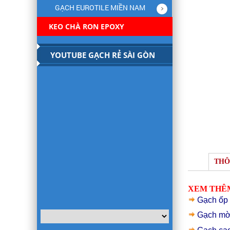
GẠCH EUROTILE MIỀN NAM
KEO CHÀ RON EPOXY
YOUTUBE GẠCH RẺ SÀI GÒN
THÔ
XEM THÊM
Gạch ốp
Gạch mờ