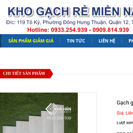
SẢN PHẨM GIẢM GIÁ
TIN TỨC
LIÊN HỆ
P
CHI TIẾT SẢN PHẨM
Gạch g
Giá: Liê
Lượt xe