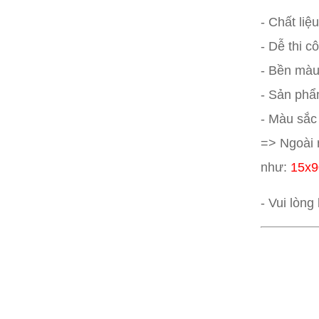
- Chất li
- Dễ thi c
- Bền màu,
- Sản phẩm
- Màu sắc 
=> Ngoài 
như:
15x9
- Vui lòng