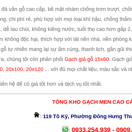
ệu đá vân gỗ cao cấp, bề mặt nhám chống trơn trượt, chố
ông, chi phí rẻ, phù hợp với mọi loại khí hậu, chống thấm
 dễ lau chùi, không kiêng nước, tuổi thọ cao hơn gấp 2,
 không độc hại, thích hợp với lát nền nhà, nền phòng k
gỗ tự nhiên mang lại sự ấm cúng, thanh lịch, gần gũi th
ra, chúng tôi còn phân phối
Gạch giả gỗ 15x60
, Gạch gi
0
,
20x100
,
20x120
... với đủ mọi chất liệu, màu sắc và 
 liên hệ để có giá tốt hơn và dịch vụ tốt nhất.
TỔNG KHO GẠCH MEN CAO CẤ
:
119 Tô Ký, Phường Đông Hưng Th
0933.254.939 - 0909
: