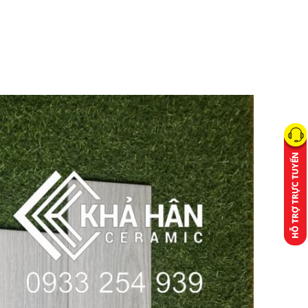
ong An