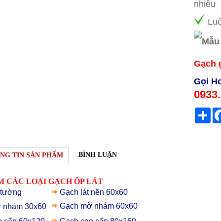
nhiều
Luô
Gạch 
Gọi Ho
0933.
Sh
BÌNH LUẬN
NG TIN SẢN PHẨM
 CÁC LOẠI GẠCH ỐP LÁT
 tường
Gạch lát nền 60x60
Gạch mờ nhám 60x60
 nhám 30x60