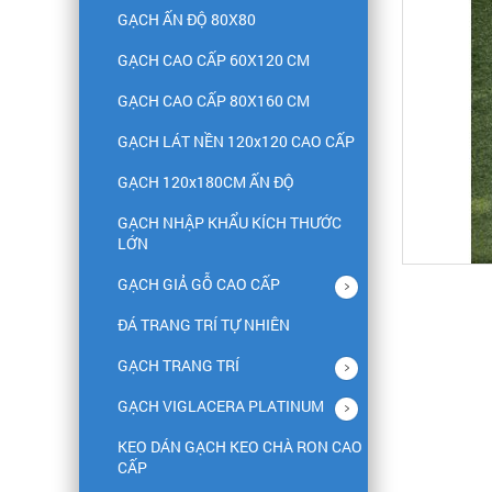
GẠCH ẤN ĐỘ 80X80
GẠCH CAO CẤP 60X120 CM
GẠCH CAO CẤP 80X160 CM
GẠCH LÁT NỀN 120x120 CAO CẤP
GẠCH 120x180CM ẤN ĐỘ
GẠCH NHẬP KHẨU KÍCH THƯỚC
LỚN
GẠCH GIẢ GỖ CAO CẤP
ĐÁ TRANG TRÍ TỰ NHIÊN
GẠCH TRANG TRÍ
GẠCH VIGLACERA PLATINUM
KEO DÁN GẠCH KEO CHÀ RON CAO
CẤP