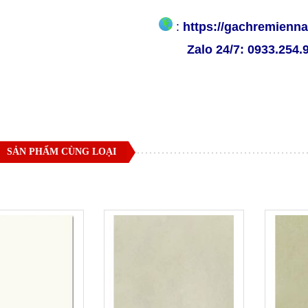
:
https://gachremien
Zalo 24/7:
0933.254.
SẢN PHẨM CÙNG LOẠI