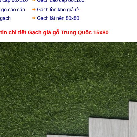
o cấp 60x120
Gạch cao cấp 80x160
 gỗ
cao cấp
Gạch t
ồn kho giá rẻ
 gạch
Gạch lát nền 80x80
giá rẻ L
in chi tiết Gạch giả gỗ Trung Quốc 15x80