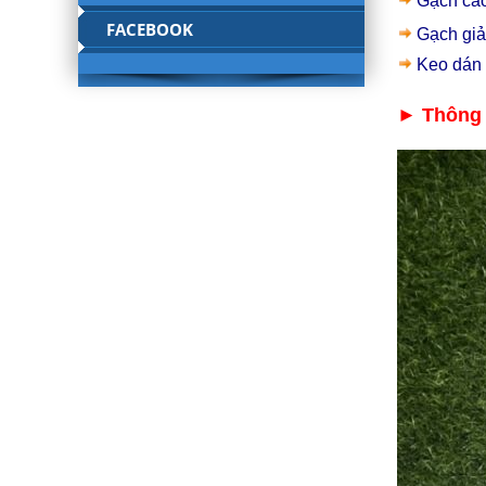
Gạch ca
FACEBOOK
Gạch giả
Keo dán
► Thông t