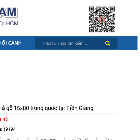
HỐI CẢNH
iả gỗ 15x80 trung quốc tại Tiền Giang
n hệ
m:
19194