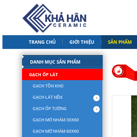
TRANG CHỦ
GIỚI THIỆU
SẢN PHẨM
DANH MỤC SẢN PHẨM
GẠCH ỐP LÁT
GẠCH TỒN KHO
GẠCH LÁT NỀN
GẠCH ỐP TƯỜNG
GẠCH MỜ NHÁM 30X60
GẠCH MỜ NHÁM 60X60