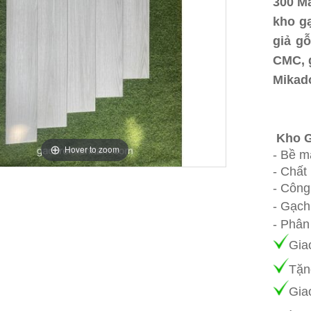
300 Mẫ
kho g
giả g
CMC, g
Mikad
gỗ 15x
giá rẻ
Kho G
Hover to zoom
- Bề m
- Chất 
- Công
- Gạch
- Phân
Gia
Tặn
Gia