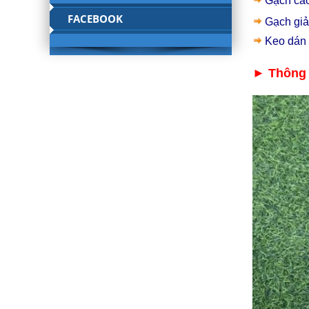
Gạch ca
FACEBOOK
Gạch giả
Keo dán
► Thông t