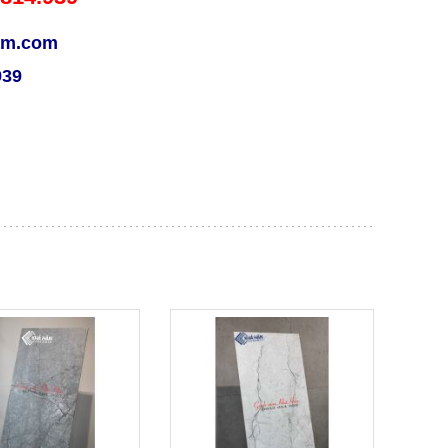
nam.com
939