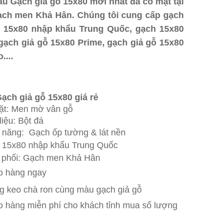
u Gạch giả gỗ 15x80 mới nhất đã có mặt tại
ạch men Khả Hân. Chúng tôi cung cấp gạch
ỗ 15x80 nhập khẩu Trung Quốc, gạch 15x80
ạch giả gỗ 15x80 Prime, gạch giả gỗ 15x80
o....
Gạch giả gỗ 15x80 giá rẻ nhất, gạch giả
80 trung quốc giá rẻ, gạch giả gỗ tồn kho
 nhất
ạch giả gỗ 15x80 giá rẻ
Tây Ninh
ặt: Men mờ vân gỗ
liệu: Bột đá
 năng: Gạch ốp tường & lát nền
 15x80 nhập khẩu Trung Quốc
 phối: Gạch men Khả Hân
o hàng ngay
g keo chà ron cùng màu gạch giả gỗ
o hàng mi
ễn phí cho khách tỉnh mua số lượng