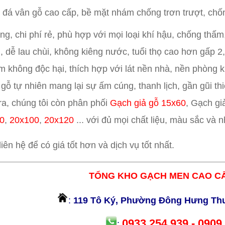
ệu đá vân gỗ cao cấp, bề mặt nhám chống trơn trượt, chố
ông, chi phí rẻ, phù hợp với mọi loại khí hậu, chống thấm
 dễ lau chùi, không kiêng nước, tuổi thọ cao hơn gấp 2,
 không độc hại, thích hợp với lát nền nhà, nền phòng k
gỗ tự nhiên mang lại sự ấm cúng, thanh lịch, gần gũi th
ra, chúng tôi còn phân phối
Gạch giả gỗ 15x60
, Gạch gi
0
,
20x100
,
20x120
... với đủ mọi chất liệu, màu sắc và 
 liên hệ để có giá tốt hơn và dịch vụ tốt nhất.
TỔNG KHO GẠCH MEN CAO CẤ
:
119 Tô Ký, Phường Đông Hưng Th
0933.254.939 - 0909
: