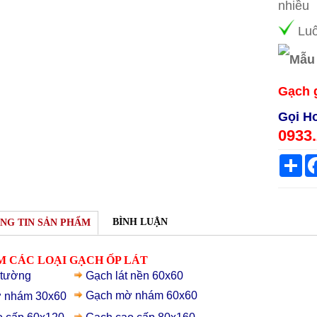
nhiều
Luô
Gạch 
Gọi Ho
0933.
Sh
BÌNH LUẬN
NG TIN SẢN PHẨM
 CÁC LOẠI GẠCH ỐP LÁT
 tường
Gạch lát nền 60x60
Gạch mờ nhám 60x60
 nhám 30x60