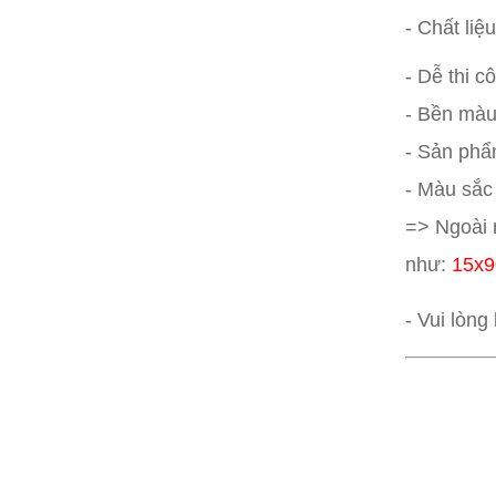
- Chất li
- Dễ thi c
- Bền màu,
- Sản phẩm
- Màu sắc 
=> Ngoài 
như:
15x9
- Vui lòng