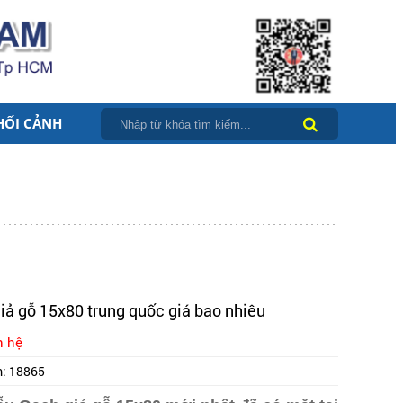
HỐI CẢNH
iả gỗ 15x80 trung quốc giá bao nhiêu
n hệ
m:
18865