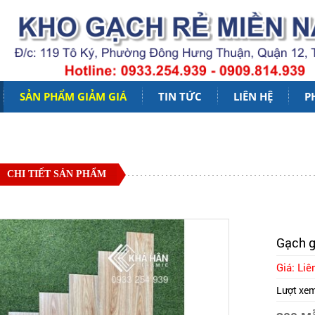
SẢN PHẨM GIẢM GIÁ
TIN TỨC
LIÊN HỆ
P
CHI TIẾT SẢN PHẨM
Gạch g
Giá: Liê
Lượt xe