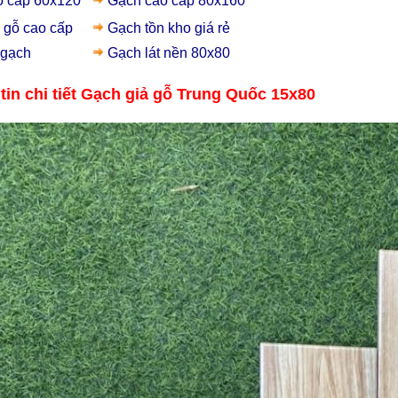
o cấp 60x120
Gạch cao cấp 80x160
 gỗ
cao cấp
Gạch t
ồn kho giá rẻ
 gạch
Gạch lát nền 80x80
giá rẻ Tâ
in chi tiết Gạch giả gỗ Trung Quốc 15x80