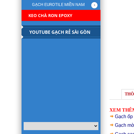
GẠCH EUROTILE MIỀN NAM
KEO CHÀ RON EPOXY
YOUTUBE GẠCH RẺ SÀI GÒN
THÔ
XEM THÊM
Gạch ốp
Gạch mờ