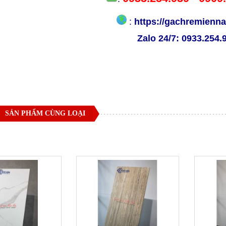
:
https://gachremien
Zalo 24/7:
0933.254.
SẢN PHẨM CÙNG LOẠI