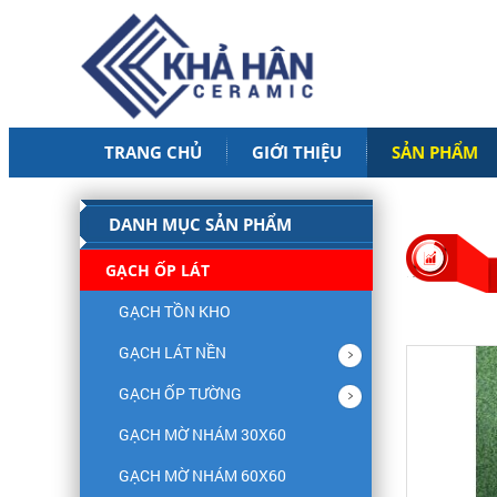
TRANG CHỦ
GIỚI THIỆU
SẢN PHẨM
DANH MỤC SẢN PHẨM
GẠCH ỐP LÁT
GẠCH TỒN KHO
GẠCH LÁT NỀN
GẠCH ỐP TƯỜNG
GẠCH MỜ NHÁM 30X60
GẠCH MỜ NHÁM 60X60