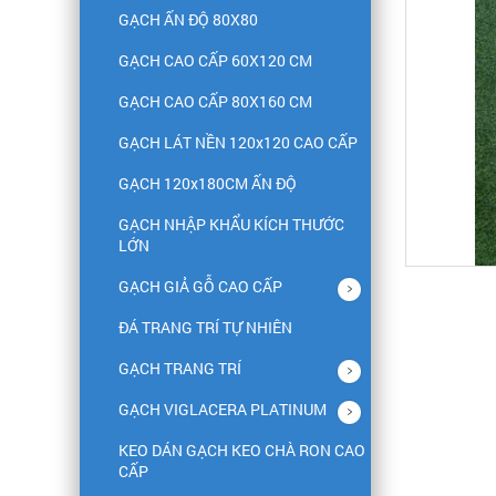
GẠCH ẤN ĐỘ 80X80
GẠCH CAO CẤP 60X120 CM
GẠCH CAO CẤP 80X160 CM
GẠCH LÁT NỀN 120x120 CAO CẤP
GẠCH 120x180CM ẤN ĐỘ
GẠCH NHẬP KHẨU KÍCH THƯỚC
LỚN
GẠCH GIẢ GỖ CAO CẤP
ĐÁ TRANG TRÍ TỰ NHIÊN
GẠCH TRANG TRÍ
GẠCH VIGLACERA PLATINUM
KEO DÁN GẠCH KEO CHÀ RON CAO
CẤP