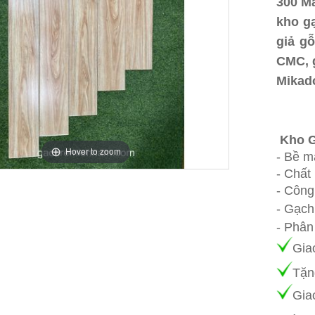
300 Mẫ
kho g
giả g
CMC, g
Mikad
gỗ 15x
giá rẻ
Kho G
Hover to zoom
- Bề m
- Chất 
- Công
- Gạch
- Phân
Gia
Tặn
Gia