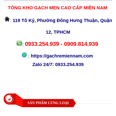
TỔNG KHO GẠCH MEN CAO CẤP MIỀN NAM
:
119 Tô Ký, Phường Đông Hưng Thuận, Quận
12, TPHCM
0933.254.939 - 0909.814.939
:
:
https://gachremiennam.com
Zalo 24/7:
0933.254.939
SẢN PHẨM CÙNG LOẠI