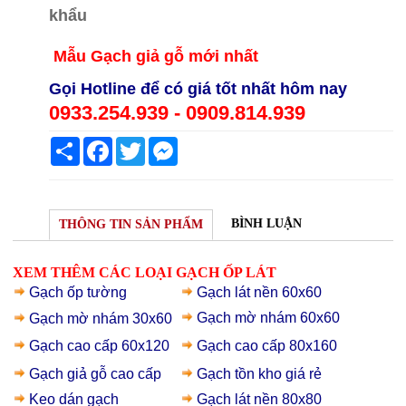
Mẫ
u Gạch giả gỗ mới nhất
Gọi Hotline để có giá tốt nhất hôm nay
0933.254.939 - 0909.814.939
Share
Facebook
Twitter
Messenger
BÌNH LUẬN
THÔNG TIN SẢN PHẨM
XEM THÊM CÁC LOẠI GẠCH ỐP LÁT
Gạch ốp tường
Gạch lát nền 60x60
Gạch mờ nhám 60x60
Gạch mờ nhám 30x60
Gạch cao cấp 60x120
Gạch cao cấp 80x160
Gạch giả gỗ
cao cấp
Gạch t
ồn kho giá rẻ
Keo dán gạch
Gạch lát nền 80x80