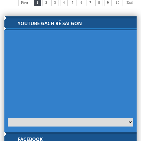
First
1
2
3
4
5
6
7
8
9
10
End
YOUTUBE GẠCH RẺ SÀI GÒN
FACEBOOK