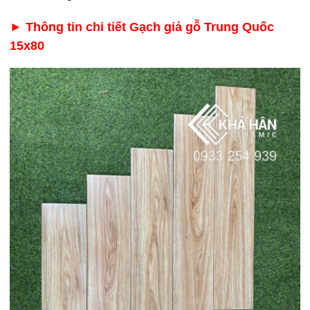
► Thông tin chi tiết Gạch giả gỗ Trung Quốc
giá rẻ Tây Ninh
15x80