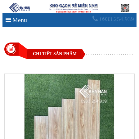
0933.254.939
Menu
CHI TIẾT SẢN PHẨM