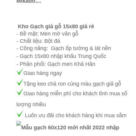
Mikado....
Gạch giả gỗ 15x80 giá rẻ nhất,
gạch giả gỗ 15x80 trung quốc giá rẻ, gạch
giả gỗ tồn kho giá rẻ nhất
Kho Gạch giả gỗ 15x80 giá rẻ
Tây Ninh
- Bề mặt: Men mờ vân gỗ
- Chất liệu: Bột đá
- Công năng: Gạch ốp tường & lát nền
- Gạch 15x80 nhập khẩu Trung Quốc
- Phân phối: Gạch men Khả Hân
Giao hàng ngay
Tặng keo chà ron cùng màu gạch giả gỗ
Giao hàng mi
ễn phí cho khách tỉnh mua số
lượng nhiều
Luôn ưu đãi cho khách hàng khi mua sắm