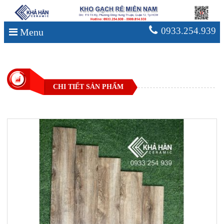
0933.254.939
Menu
CHI TIẾT SẢN PHẨM