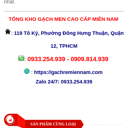
nhất.
TỔNG KHO GẠCH MEN CAO CẤP MIỀN NAM
:
119 Tô Ký, Phường Đông Hưng Thuận, Quận
12, TPHCM
0933.254.939 - 0909.814.939
:
:
https://gachremiennam.com
Zalo 24/7:
0933.254.939
SẢN PHẨM CÙNG LOẠI