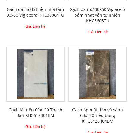
Gạch đá mờ lát nền nhà tắm
Gạch đá mờ 30x60 Viglacera
30x60 Viglacera KHC36064TU
xám nhạt vân tự nhiên
KHC3603TU
Giá: Liên hệ
Giá: Liên hệ
Gạch lát nền 60x120 Thạch
Gạch ốp mặt tiền và sảnh
Bàn KHC612301BM
60x120 siêu bóng
KHC6128404BM
Giá: Liên hệ
Giá: Liên hệ