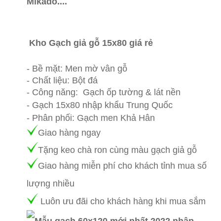
Mikado....
Gạch giả gỗ 15x80 giá rẻ nhất,
gạch giả gỗ 15x80 trung quốc giá rẻ, gạch
giả gỗ tồn kho giá rẻ nhất
Kho Gạch giả gỗ 15x80 giá rẻ
Quận Tân
Bình
- Bề mặt: Men mờ vân gỗ
- Chất liệu: Bột đá
- Công năng: Gạch ốp tường & lát nền
- Gạch 15x80 nhập khẩu Trung Quốc
- Phân phối: Gạch men Khả Hân
Giao hàng ngay
Tặng keo chà ron cùng màu gạch giả gỗ
Giao hàng mi
ễn phí cho khách tỉnh mua số
lượng nhiều
Luôn ưu đãi cho khách hàng khi mua sắm