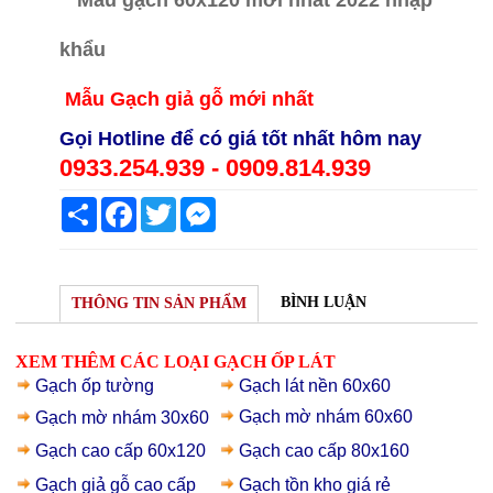
Mẫ
u Gạch giả gỗ mới nhất
Gọi Hotline để có giá tốt nhất hôm nay
0933.254.939 - 0909.814.939
Share
Facebook
Twitter
Messenger
BÌNH LUẬN
THÔNG TIN SẢN PHẨM
XEM THÊM CÁC LOẠI GẠCH ỐP LÁT
Gạch ốp tường
Gạch lát nền 60x60
Gạch mờ nhám 60x60
Gạch mờ nhám 30x60
Gạch cao cấp 60x120
Gạch cao cấp 80x160
Gạch giả gỗ
cao cấp
Gạch t
ồn kho giá rẻ