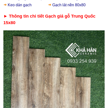
Keo dán gạch
Gạch lát nền 80x80
► Thông tin chi tiết Gạch giả gỗ Trung Quốc
giá rẻ quận Tân Bình
15x80