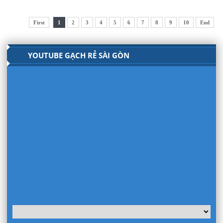
First
1
2
3
4
5
6
7
8
9
10
End
YOUTUBE GẠCH RẺ SÀI GÒN