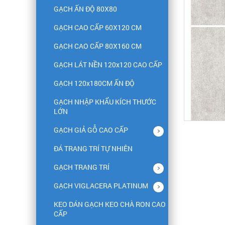
GẠCH ẤN ĐỘ 80X80
GẠCH CAO CẤP 60X120 CM
GẠCH CAO CẤP 80X160 CM
GẠCH LÁT NỀN 120x120 CAO CẤP
GẠCH 120x180CM ẤN ĐỘ
GẠCH NHẬP KHẨU KÍCH THƯỚC
LỚN
GẠCH GIẢ GỖ CAO CẤP
ĐÁ TRANG TRÍ TỰ NHIÊN
GẠCH TRANG TRÍ
GẠCH VIGLACERA PLATINUM
KEO DÁN GẠCH KEO CHÀ RON CAO
CẤP