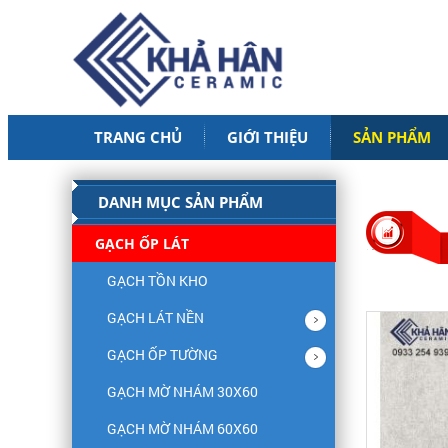
TRANG CHỦ
GIỚI THIỆU
SẢN PHẨM
DANH MỤC SẢN PHẨM
GẠCH ỐP LÁT
GẠCH TỒN KHO
GẠCH LÁT NỀN
GẠCH ỐP TƯỜNG
GẠCH MỜ NHÁM 30X60
GẠCH MỜ NHÁM 60X60