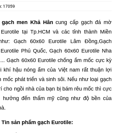
m:
17059
 gạch men Khả Hân
cung cấp gạch đá mờ
Eurotile tại Tp.HCM và các tỉnh thành Miền
hư: Gạch 60x60 Eurotile Lâm Đồng,
Gạch
Eurotile
Phú Quốc,
Gạch 60x60 Eurotile Nha
..
. Gạch 60x60 Eurotile chống ẩm mốc cực kỳ
ởi khí hậu nóng ẩm của Việt nam rất thuận lợi
 mốc phát triển và sinh sôi. Nếu như loại gạch
trí cho ngồi nhà của bạn bị bám rêu mốc thì cực
h hưởng đến thẩm mỹ cũng như độ bền của
hà.
Tin sản phẩm gạch Eurotile: