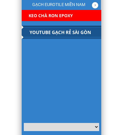
GẠCH EUROTILE MIỀN NAM
KEO CHÀ RON EPOXY
YOUTUBE GẠCH RẺ SÀI GÒN