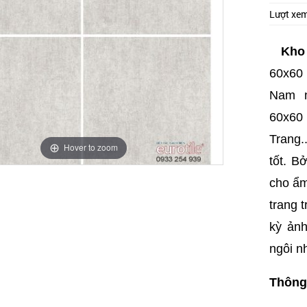
Lượt xe
Kho
60x60 
Nam n
60x60 
Trang..
Hover to zoom
tốt. B
cho ẩm
trang 
kỳ ản
ngôi n
Thông 