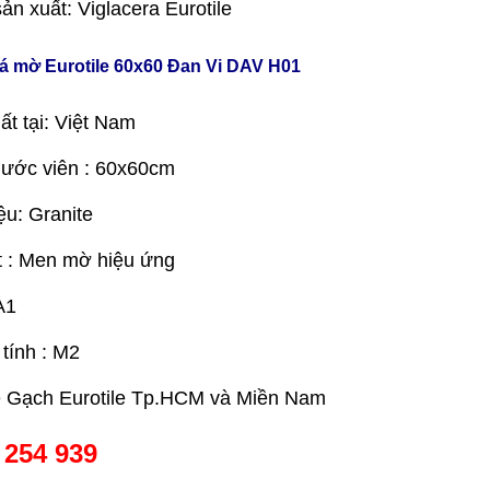
ản xuất: Viglacera Eurotile
á mờ Eurotile 60x60 Đan Vi DAV H01
ất tại: Việt Nam
hước viên : 60x60cm
ệu: Granite
 : Men mờ hiệu ứng
A1
 tính : M2
e Gạch Eurotile Tp.HCM và Miền Nam
 254 939