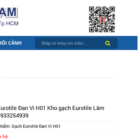
HỐI CẢNH
urotile Đan Vi H01 Kho gạch Eurotile Lâm
0933254939
phẩm:
Gạch Eurotile Đan Vi H01
n hệ