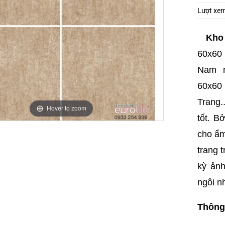
Lượt xe
Kho
60x60 
Nam n
60x60 
Trang..
Hover to zoom
tốt. B
cho ẩm
trang 
kỳ ản
ngôi n
Thông 