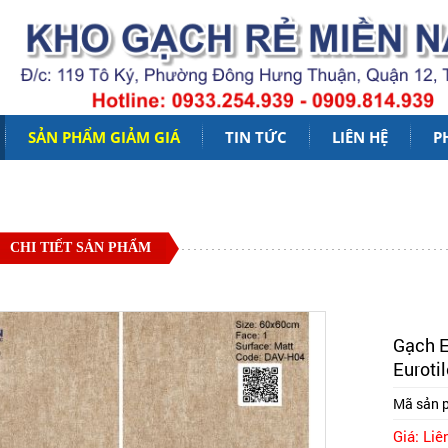
SẢN PHẨM GIẢM GIÁ
TIN TỨC
LIÊN HỆ
P
CHI TIẾT SẢN PHẨM
Gạch E
Euroti
Mã sản 
Giá: Liê