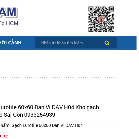
HỐI CẢNH
urotile 60x60 Đan Vi DAV H04 Kho gạch
le Sài Gòn 0933254939
phẩm:
Gạch Eurotile 60x60 Đan Vi DAV H04
n hệ