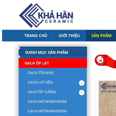
TRANG CHỦ
GIỚI THIỆU
SẢN PHẨM
DANH MỤC SẢN PHẨM
GẠCH ỐP LÁT
GẠCH TỒN KHO
GẠCH LÁT NỀN
GẠCH ỐP TƯỜNG
GẠCH MỜ NHÁM 30X60
GẠCH MỜ NHÁM 60X60