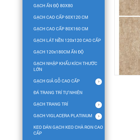
GẠCH ẤN ĐỘ 80X80
GẠCH CAO CẤP 60X120 CM
GẠCH CAO CẤP 80X160 CM
GẠCH LÁT NỀN 120x120 CAO CẤP
GẠCH 120x180CM ẤN ĐỘ
GẠCH NHẬP KHẨU KÍCH THƯỚC
LỚN
GẠCH GIẢ GỖ CAO CẤP
ĐÁ TRANG TRÍ TỰ NHIÊN
GẠCH TRANG TRÍ
GẠCH VIGLACERA PLATINUM
KEO DÁN GẠCH KEO CHÀ RON CAO
CẤP