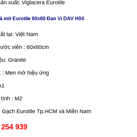
ản xuất: Viglacera Eurotile
á mờ Eurotile 60x60 Đan Vi DAV H04
ất tại: Việt Nam
hước viên : 60x60cm
ệu: Granite
 : Men mờ hiệu ứng
A1
 tính : M2
e Gạch Eurotile Tp.HCM và Miền Nam
 254 939