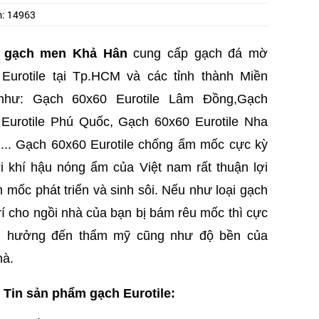
m:
14963
 gạch men Khả Hân
cung cấp gạch đá mờ
Eurotile tại Tp.HCM và các tỉnh thành Miền
hư: Gạch 60x60 Eurotile Lâm Đồng,
Gạch
Eurotile
Phú Quốc,
Gạch 60x60 Eurotile Nha
..
. Gạch 60x60 Eurotile chống ẩm mốc cực kỳ
ởi khí hậu nóng ẩm của Việt nam rất thuận lợi
 mốc phát triển và sinh sôi. Nếu như loại gạch
trí cho ngồi nhà của bạn bị bám rêu mốc thì cực
h hưởng đến thẩm mỹ cũng như độ bền của
hà.
Tin sản phẩm gạch Eurotile: