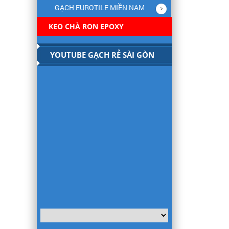
GẠCH EUROTILE MIỀN NAM
KEO CHÀ RON EPOXY
YOUTUBE GẠCH RẺ SÀI GÒN