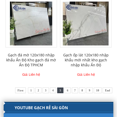
Gạch đá mờ 120x180 nhập
Gạch ốp lát 120x180 nhập
khẩu Ấn Độ Kho gạch đá mờ
khẩu mới nhất kho gạch
Ấn Độ TPHCM
nhập khẩu Ấn Độ
Giá: Liên hệ
Giá: Liên hệ
First
1
2
3
4
5
6
7
8
9
10
End
YOUTUBE GẠCH RẺ SÀI GÒN