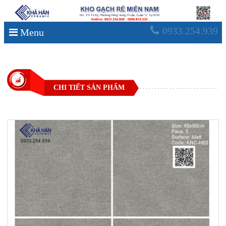
0933.254.939
Menu
CHI TIẾT SẢN PHẨM