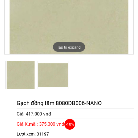
Tap to expand
Tap to expand
Gạch đồng tâm 8080DB006-NANO
Giá: 417.000 vnđ
Giá K.mãi: 375.300 vnđ
-10%
Lượt xem:
31197