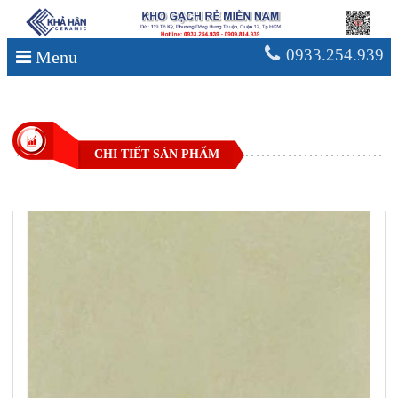
0933.254.939
Menu
CHI TIẾT SẢN PHẨM