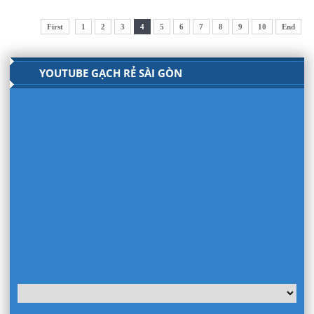
First
1
2
3
4
5
6
7
8
9
10
End
YOUTUBE GẠCH RẺ SÀI GÒN