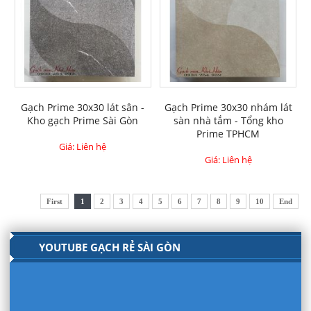
Gạch Prime 30x30 lát sân -
Gạch Prime 30x30 nhám lát
Kho gạch Prime Sài Gòn
sàn nhà tắm - Tổng kho
Prime TPHCM
Giá: Liên hệ
Giá: Liên hệ
First
1
2
3
4
5
6
7
8
9
10
End
YOUTUBE GẠCH RẺ SÀI GÒN