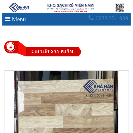
0933.254.939
Menu
CHI TIẾT SẢN PHẨM