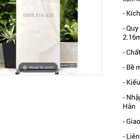
- Kíc
- Quy
2.16
- Chấ
- Bề 
Hover to zoom
- Kiể
- Nhậ
Hân
- Gia
- Liê