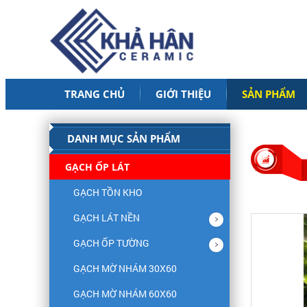
TRANG CHỦ
GIỚI THIỆU
SẢN PHẨM
DANH MỤC SẢN PHẨM
GẠCH ỐP LÁT
GẠCH TỒN KHO
GẠCH LÁT NỀN
GẠCH ỐP TƯỜNG
GẠCH MỜ NHÁM 30X60
GẠCH MỜ NHÁM 60X60