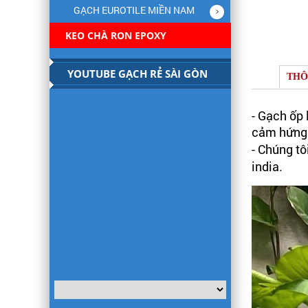
GẠCH EUROTILE MIỀN NAM
KEO CHÀ RON EPOXY
YOUTUBE GẠCH RẺ SÀI GÒN
THÔ
- Gạch ốp
cảm hứng 
- Chúng t
india.