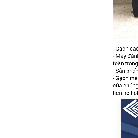
- Gạch ca
- Máy đán
toàn tron
- Sản phẩ
- Gạch me
của chúng
liên hệ ho