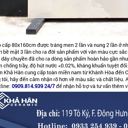
o cấp 80x160cm được tráng men 2 lần và nung 2 lần ở nh
h bề mặt 3 lần cho ra đời sản phẩm với vân màu cực sắc
g dây chuyền đã cho ra dòng sản phẩm hoàn hảo gần như
m chống trầy, độ hút nước <0.02%, kháng khuẩn tuyệt đố
n Khả Hân cung cấp toàn miền nam từ Khánh Hòa đến C
 tôi, hãy đến cảm nhận rõ hơn về màu sắc và chất liệu
tline:
0909.814.939 24/7
để nhận hỗ trợ và tư vấn thêm 