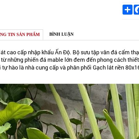
Sh
BÌNH LUẬN
NG TIN SẢN PHẨM
 lát cao cấp nhập khẩu Ấn Độ. Bộ sưu tập vân đá cẩm thạ
từ những phiến đá mable lớn đem đến phong cách thiết k
ôi tự hào là nhà cung cấp và phân phối Gạch lát nền 80x