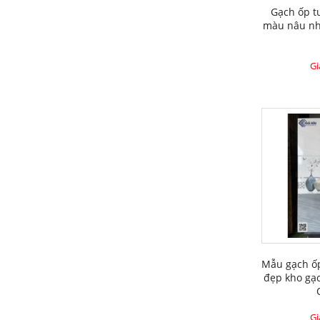
Gạch ốp 
màu nâu nh
Gi
Mẫu gạch ố
đẹp kho gạ
Gi