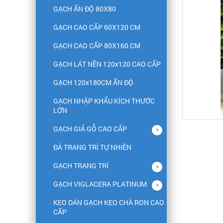
GẠCH ẤN ĐỘ 80X80
GẠCH CAO CẤP 60X120 CM
GẠCH CAO CẤP 80X160 CM
GẠCH LÁT NỀN 120x120 CAO CẤP
GẠCH 120x180CM ẤN ĐỘ
GẠCH NHẬP KHẨU KÍCH THƯỚC
LỚN
GẠCH GIẢ GỖ CAO CẤP
ĐÁ TRANG TRÍ TỰ NHIÊN
GẠCH TRANG TRÍ
GẠCH VIGLACERA PLATINUM
KEO DÁN GẠCH KEO CHÀ RON CAO
CẤP