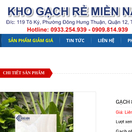
SẢN PHẨM GIẢM GIÁ
TIN TỨC
LIÊN HỆ
P
CHI TIẾT SẢN PHẨM
GẠCH 
Giá: Liê
Lượt xe
Gạch n