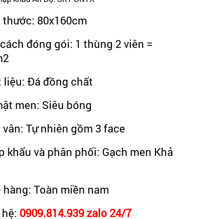
h thước: 80x160cm
 cách đóng gói: 1 thùng 2 viên =
m2
t liệu: Đá đồng chất
mặt men: Siêu bóng
u vân: Tự nhiên gồm 3 face
p khẩu và phân phối: Gạch men Khả
o hàng: Toàn miền nam
n hệ:
0909.814.939 zalo 24/7