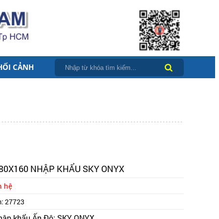
HỐI CẢNH
80X160 NHẬP KHẨU SKY ONYX
n hệ
m:
27723
hập khẩu Ấn Độ: SKY ONYX