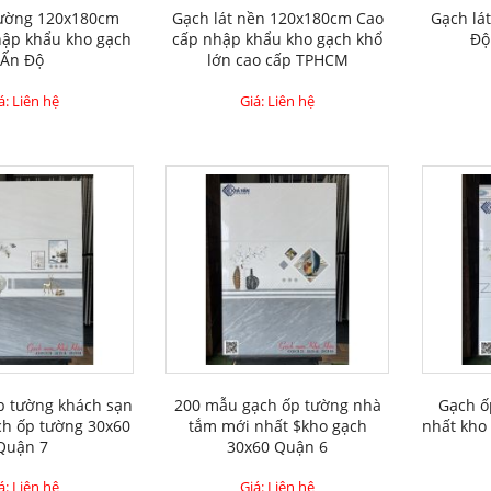
tường 120x180cm
Gạch lát nền 120x180cm Cao
Gạch lá
ập khẩu kho gạch
cấp nhập khẩu kho gạch khổ
Độ
Ấn Độ
lớn cao cấp TPHCM
á: Liên hệ
Giá: Liên hệ
p tường khách sạn
200 mẫu gạch ốp tường nhà
Gạch ố
ch ốp tường 30x60
tắm mới nhất $kho gạch
nhất kho
Quận 7
30x60 Quận 6
á: Liên hệ
Giá: Liên hệ