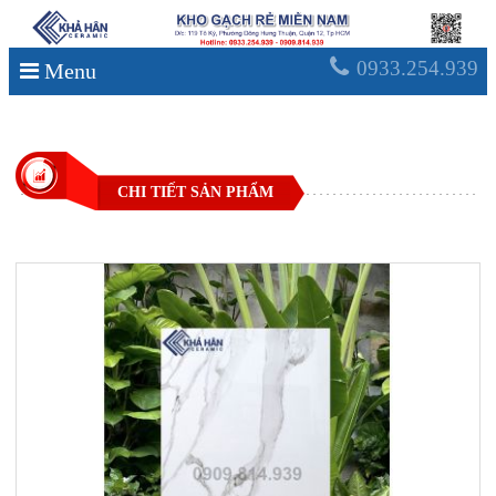
0933.254.939
Menu
CHI TIẾT SẢN PHẨM