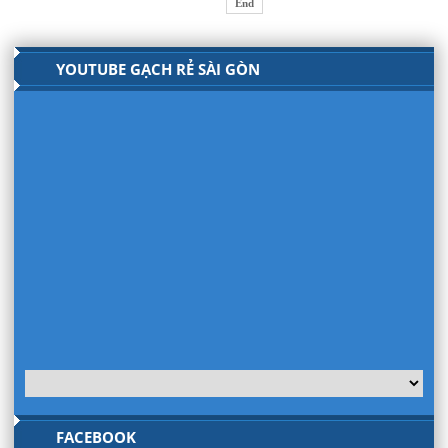
End
YOUTUBE GẠCH RẺ SÀI GÒN
FACEBOOK