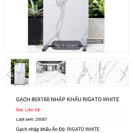
Tap to expand
Tap to expand
Tap to expand
Tap to expand
Tap to expand
GẠCH 80X160 NHẬP KHẨU RIGATO WHITE
Giá: Liên hệ
Lượt xem:
25087
Gạch nhập khẩu Ấn Độ: RIGATO WHITE