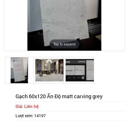
Tap to expand
Tap to expand
Tap to expand
Gạch 60x120 Ấn Độ matt carving grey
Giá: Liên hệ
Lượt xem:
14197