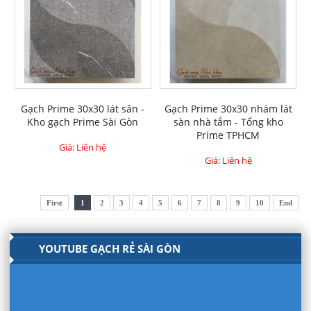
Gạch Prime 30x30 lát sân -
Gạch Prime 30x30 nhám lát
Kho gạch Prime Sài Gòn
sàn nhà tắm - Tổng kho
Prime TPHCM
Giá: Liên hệ
Giá: Liên hệ
First
1
2
3
4
5
6
7
8
9
10
End
YOUTUBE GẠCH RẺ SÀI GÒN