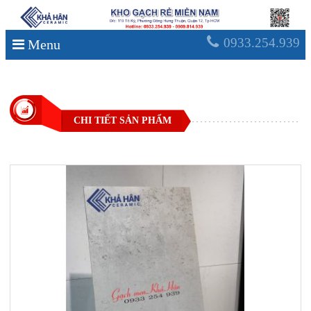
0933.254.939
Menu
CHI TIẾT SẢN PHẨM