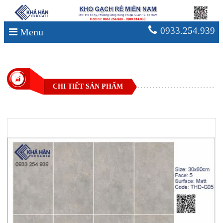
0933.254.939
Menu
CHI TIẾT SẢN PHẨM