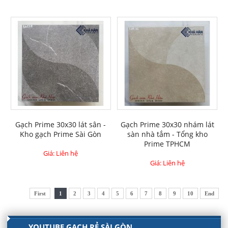
Gạch Prime 30x30 lát sân -
Gạch Prime 30x30 nhám lát
Kho gạch Prime Sài Gòn
sàn nhà tắm - Tổng kho
Prime TPHCM
Giá: Liên hệ
Giá: Liên hệ
First
1
2
3
4
5
6
7
8
9
10
End
YOUTUBE GẠCH RẺ SÀI GÒN